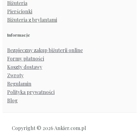
Biżuteria
Pierścionki
Biżuteria z brylantami
Informacje
Bezpieczny zakup biżuterii online
Formy płatności
Koszty dostawy
Zwroty
Regulamin
Polityka prywatności
Blog
Copyright © 2026 Ankier.com.pl