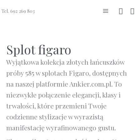
Przejdź
Szuka
Tel. 692 269 803
do
Main
treści
Menu
Splot figaro
Wyjątkowa kolekcja złotych łańcuszków
próby 585 w splotach Figaro, dostępnych
na naszej platformie Ankier.com.pl. To
niezwykłe połączenie elegancji, klasy i
trwałości, które przemieni Twoje
codzienne stylizacje w wyrazistą
manifestację wyrafinowanego gustu.