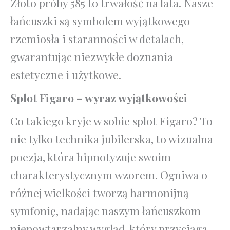
Złoto próby 585 to trwałość na lata. Nasze
łańcuszki są symbolem wyjątkowego
rzemiosła i staranności w detalach,
gwarantując niezwykłe doznania
estetyczne i użytkowe.
Splot Figaro – wyraz wyjątkowości
Co takiego kryje w sobie splot Figaro? To
nie tylko technika jubilerska, to wizualna
poezja, która hipnotyzuje swoim
charakterystycznym wzorem. Ogniwa o
różnej wielkości tworzą harmonijną
symfonię, nadając naszym łańcuszkom
niepowtarzalny wygląd, który przyciąga