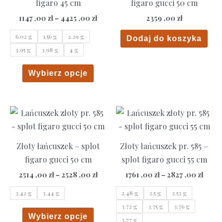
figaro 45 cm
figaro gucci 50 cm
Zakres
1147 ,00
zł
–
4425 ,00
zł
2359 ,00
zł
cen:
od
6.02 g
1.56 g
2.29 g
Dodaj do koszyka
1147
3.95 g
3.98 g
4 g
,00 zł
do
Ten
4425
Wybierz opcje
,00 zł
produkt
ma
wiele
wariantów.
Opcje
Złoty łańcuszek – splot
Złoty łańcuszek pr. 585 –
można
figaro gucci 50 cm
splot figaro gucci 55 cm
wybrać
na
Zakres
Zakre
2514 ,00
zł
–
2528 ,00
zł
1761 ,00
zł
–
2827 ,00
zł
cen:
cen:
stronie
od
od
3.42 g
3.44 g
2.48 g
2.5 g
2.53 g
produktu
2514
1761
3.72 g
3.75 g
3.76 g
,00 zł
,00 zł
Ten
Wybierz opcje
do
do
3.77 g