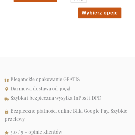
produkt
2528
2827
,00 zł
,00 zł
ma
Ten
Wybierz opcje
wiele
produ
wariantów.
ma
Opcje
wiele
można
waria
wybrać
Opcje
na
możn
stronie
wybra
produktu
na
Eleganckie opakowanie GRATIS
stroni
Darmowa dostawa od 399zł
produ
Szybka i bezpieczna wysyłka InPost i DPD
Bezpieczne płatności online Blik, Google Pay, Szybkie
przelewy
5.0 / 5 – opinie klientów