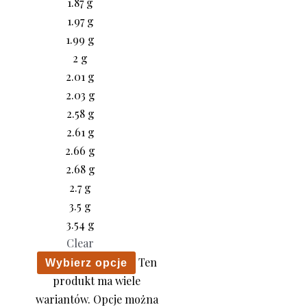
1.87 g
1.97 g
1.99 g
2 g
2.01 g
2.03 g
2.58 g
2.61 g
2.66 g
2.68 g
2.7 g
3.5 g
3.54 g
Clear
Ten
Wybierz opcje
produkt ma wiele
wariantów. Opcje można