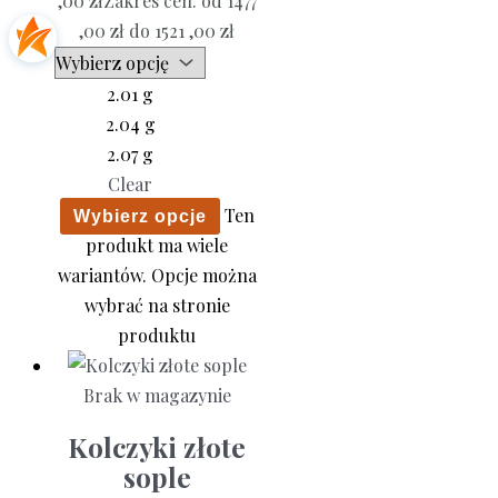
,00
zł
Zakres cen: od 1477
,00 zł do 1521 ,00 zł
2.01 g
2.04 g
2.07 g
Clear
Ten
Wybierz opcje
produkt ma wiele
wariantów. Opcje można
wybrać na stronie
produktu
Brak w magazynie
Kolczyki złote
sople