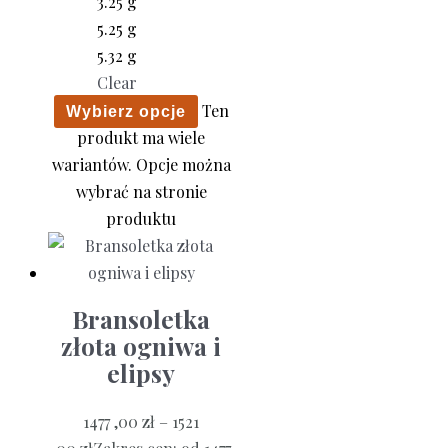
3.25 g
5.25 g
5.32 g
Clear
Ten
Wybierz opcje
produkt ma wiele
wariantów. Opcje można
wybrać na stronie
produktu
Bransoletka
złota ogniwa i
elipsy
1477 ,00
zł
–
1521