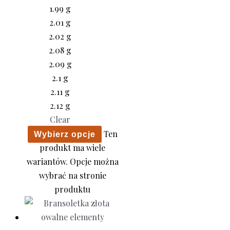
1.99 g
2.01 g
2.02 g
2.08 g
2.09 g
2.1 g
2.11 g
2.12 g
Clear
Ten
Wybierz opcje
produkt ma wiele
wariantów. Opcje można
wybrać na stronie
produktu