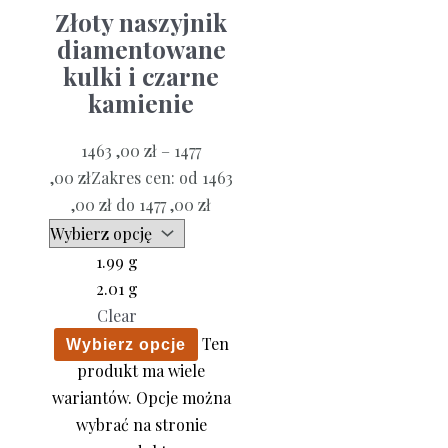
Złoty naszyjnik
diamentowane
kulki i czarne
kamienie
1463 ,00
zł
–
1477
,00
zł
Zakres cen: od 1463
,00 zł do 1477 ,00 zł
1.99 g
2.01 g
Clear
Ten
Wybierz opcje
produkt ma wiele
wariantów. Opcje można
wybrać na stronie