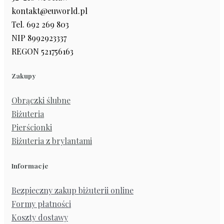
kontakt@euworld.pl
Tel. 692 269 803
NIP 8992923337
REGON 521756163
Zakupy
Obrączki ślubne
Biżuteria
Pierścionki
Biżuteria z brylantami
Informacje
Bezpieczny zakup biżuterii online
Formy płatności
Koszty dostawy