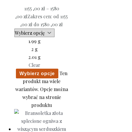
1155 ,00
zł
–
1580
,00
zł
Zakres cen: od 1155
,00 zł do 1580 ,00 zł
1.99 g
2 g
2.01 g
Clear
Ten
Wybierz opcje
produkt ma wiele
wariantów. Opcje można
wybrać na stronie
produktu