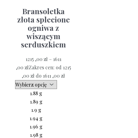
Bransoletka
złota splecione
ogniwa z
wiszącym
serduszkiem
1215 ,00
zł
–
1611
,00
zł
Zakres cen: od 1215
,00 zł do 1611 ,00 zł
1.88 g
1.89 g
1.9 g
1.94 g
1.96 g
1.98 g