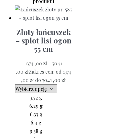
produktu
Złoty łańcuszek
– splot lisi ogon
55 cm
1374 ,00
zł
–
7041
,00
zł
Zakres cen: od 1374
,00 zł do 7041 ,00 zł
3.52 g
6.29 g
6.33 g
6.4 g
9.58 g