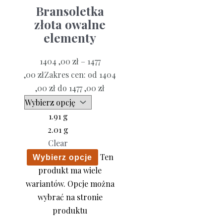
Bransoletka
złota owalne
elementy
1404 ,00
zł
–
1477
,00
zł
Zakres cen: od 1404
,00 zł do 1477 ,00 zł
1.91 g
2.01 g
Clear
Ten
Wybierz opcje
produkt ma wiele
wariantów. Opcje można
wybrać na stronie
produktu