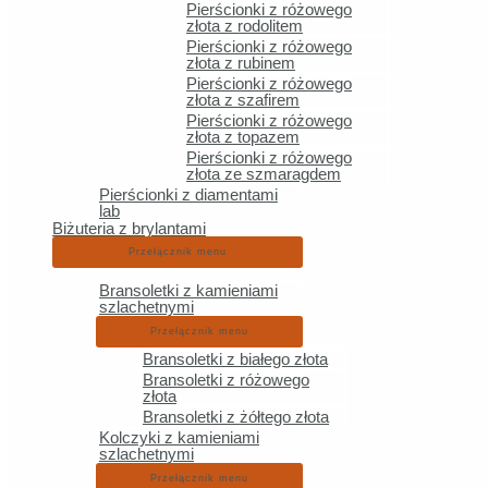
Pierścionki z różowego
złota z rodolitem
Złote
Pierścionki z różowego
złota z rubinem
Pierścionki z różowego
złota z szafirem
Pierścionki z różowego
złota z topazem
Pierścionki z różowego
Złote
złota ze szmaragdem
Pierścionki z diamentami
lab
Biżuteria z brylantami
Przełącznik menu
Złote
Bransoletki z kamieniami
szlachetnymi
Przełącznik menu
Bransoletki z białego złota
Bransoletki z różowego
złota
Eleganckie opakowanie GRATIS
Bransoletki z żółtego złota
Darmowa dostawa od 399zł
Kolczyki z kamieniami
szlachetnymi
Szybka i bezpieczna wysyłka InPost i DPD
Przełącznik menu