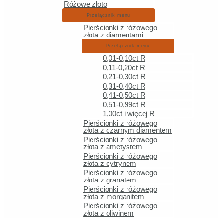
Różowe złoto
Przełącznik menu
Złote obrączki ślubne
Pierścionki z różowego
złota z diamentami
Obrączki z najwyższej jakości złota
Wyjątkowe symbole miłości
Przełącznik menu
0,01-0,10ct R
Złote obrączki o różnych kształtach
0,11-0,20ct R
Eleganckie wykończenia obrączek
0,21-0,30ct R
Trwałe i niezawodne obrączki
0,31-0,40ct R
0,41-0,50ct R
Złote obrączki na wieczność
0,51-0,99ct R
Zdobione złote obrączki
1,00ct i więcej R
Obrączki na całe życie
Pierścionki z różowego
złota z czarnym diamentem
Podobne produkty
Pierścionki z różowego
złota z ametystem
Pierścionki z różowego
złota z cytrynem
Pierścionki z różowego
złota z granatem
Złote
Pierścionki z różowego
złota z morganitem
Pierścionki z różowego
złota z oliwinem