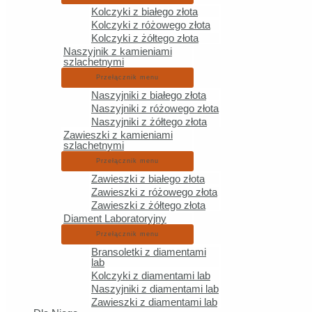
Kolczyki z białego złota
Bezpieczne płatności online Blik, Google Pa
Kolczyki z różowego złota
Kolczyki z żółtego złota
5.0 / 5 – opinie klientów
Naszyjnik z kamieniami
szlachetnymi
2× laureat Gazety Wrocławskiej
Przełącznik menu
Naszyjniki z białego złota
Kontakt
Naszyjniki z różowego złota
Naszyjniki z żółtego złota
Euworld s.c.
Zawieszki z kamieniami
szlachetnymi
ul. Strachowskiego 45
Przełącznik menu
52-210 Wrocław
Zawieszki z białego złota
kontakt@euworld.pl
Zawieszki z różowego złota
Tel. 692 269 803
Zawieszki z żółtego złota
Diament Laboratoryjny
NIP 8992923337
Przełącznik menu
REGON 521756163
Bransoletki z diamentami
lab
Zakupy
Kolczyki z diamentami lab
Naszyjniki z diamentami lab
Zawieszki z diamentami lab
Obrączki ślubne