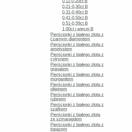
0,11-0,20ct B
Czcionka
0,21-0,30ct B
0,31-0,40ct B
0,41-0,50ct B
ilość Złote obrączki ślubne E-132 próby 585
0,51-0,99ct B
Dodaj do koszyka
1,00ct i więcej B
Pierścionki z białego złota z
czarnym diamentem
Opis
Pierścionki z białego złota z
ametystem
Złote Obrączki Ślubne – Symbol Wiecznej 
Pierścionki z białego złota z
cytrynem
Pierścionki z białego złota z
Dopracowane w najdrobniejszych detalach, nasze złote obrączki 
granatem
obrączki są nie tylko pięknym wyrazem uczuć, ale także trwałym 
Pierścionki z białego złota z
morganitem
charakter Waszego związku. Te eleganckie obrączki będą przypo
Pierścionki z białego złota z
oliwinem
Wyjątkowe Kształty i Wykończenia
Pierścionki z białego złota z
rubinem
Pierścionki z białego złota z
Nasze złote obrączki ślubne zachwycają nie tylko swoim pięknem
szafirem
Pierścionki z białego złota
niepowtarzalny akcent dzięki intrygującym zdobieniom. Dostępne
ze szmaragdem
Bez względu na to, czy preferujecie delikatne wykończenie czy 
Pierścionki z białego złota z
topazem