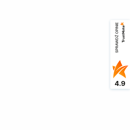
SPRAWDŹ OPINIE
ne z najwyższej jakości złota, te
zaprojektowany, by oddać unikalny
4.9
lasyczną prostotę, bądź dodajcie
 do swojego indywidualnego gustu.
zych bliskich.