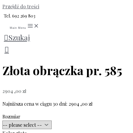
Przejdź do treści
Tel. 692 269 803
Main Menu
Szukaj
Strona główna
/
Dla Niego
/
Obrączki złote
/ Złota
obrączka pr. 585
Złota obrączka pr. 585
2904 ,00
zł
Najniższa cena w ciągu 30 dni:
2904 ,00
zł
Rozmiar