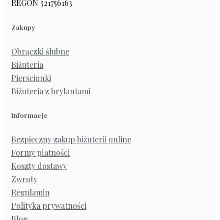
REGON 521756163
Zakupy
Obrączki ślubne
Biżuteria
Pierścionki
Biżuteria z brylantami
Informacje
Bezpieczny zakup biżuterii online
Formy płatności
Koszty dostawy
Zwroty
Regulamin
Polityka prywatności
Blog