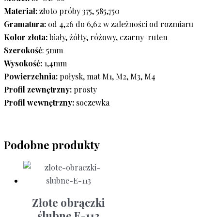
Materiał:
złoto próby 375, 585,750
Gramatura:
od 4,26 do 6,62 w zależności od rozmiaru
Kolor złota:
biały, żółty, różowy, czarny-ruten
Szerokość
: 5mm
Wysokość:
1,4mm
Powierzchnia:
połysk, mat M1, M2, M3, M4
Profil zewnętrzny:
prosty
Profil wewnętrzny:
soczewka
Podobne produkty
Złote obrączki
ślubne E-113