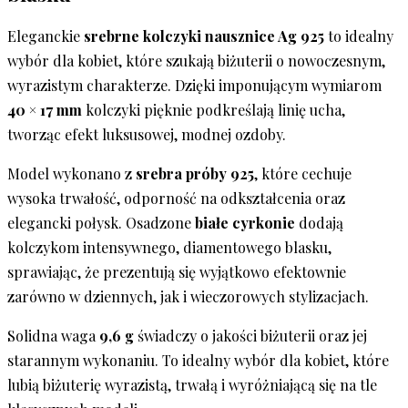
Eleganckie
srebrne kolczyki nausznice Ag 925
to idealny
wybór dla kobiet, które szukają biżuterii o nowoczesnym,
wyrazistym charakterze. Dzięki imponującym wymiarom
40 × 17 mm
kolczyki pięknie podkreślają linię ucha,
tworząc efekt luksusowej, modnej ozdoby.
Model wykonano z
srebra próby 925
, które cechuje
wysoka trwałość, odporność na odkształcenia oraz
elegancki połysk. Osadzone
białe cyrkonie
dodają
kolczykom intensywnego, diamentowego blasku,
sprawiając, że prezentują się wyjątkowo efektownie
zarówno w dziennych, jak i wieczorowych stylizacjach.
Solidna waga
9,6 g
świadczy o jakości biżuterii oraz jej
starannym wykonaniu. To idealny wybór dla kobiet, które
lubią biżuterię wyrazistą, trwałą i wyróżniającą się na tle