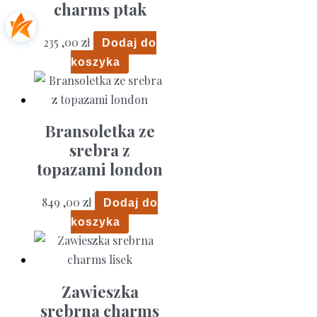
charms ptak
235 ,00
zł
Dodaj do
koszyka
Bransoletka ze
srebra z
topazami london
849 ,00
zł
Dodaj do
koszyka
Zawieszka
srebrna charms