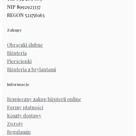
NIP 8992923337
REGON 521756163
Zakupy
Obrączki ślubne
Biżuteria
Pierścionki
Biżuteria z brylantami
Informacje
Bezpieczny zakup biżuterii online
Formy płatności
Koszty dostawy
Zwroty
Regulamin