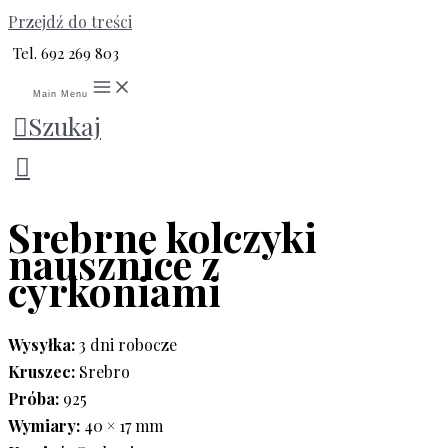
Przejdź do treści
Tel. 692 269 803
Main Menu
Szukaj
Strona główna
/
Srebro
/
Srebrne kolczyki
/ Srebrne
kolczyki nausznice z cyrkoniami
Srebrne kolczyki
nausznice z
cyrkoniami
Wysyłka:
3 dni robocze
Kruszec:
Srebro
Próba:
925
Wymiary:
40 × 17 mm