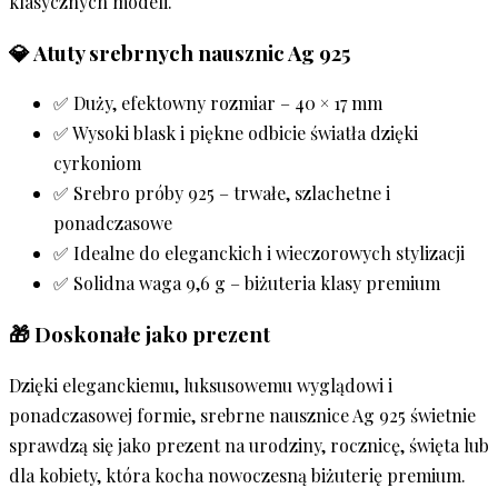
klasycznych modeli.
💎 Atuty srebrnych nausznic Ag 925
✅ Duży, efektowny rozmiar – 40 × 17 mm
✅ Wysoki blask i piękne odbicie światła dzięki
cyrkoniom
✅ Srebro próby 925 – trwałe, szlachetne i
ponadczasowe
✅ Idealne do eleganckich i wieczorowych stylizacji
✅ Solidna waga 9,6 g – biżuteria klasy premium
🎁 Doskonałe jako prezent
Dzięki eleganckiemu, luksusowemu wyglądowi i
ponadczasowej formie, srebrne nausznice Ag 925 świetnie
sprawdzą się jako prezent na urodziny, rocznicę, święta lub
dla kobiety, która kocha nowoczesną biżuterię premium.