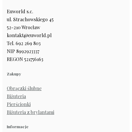
Euworld s.c.
ul. Strachowskiego 45
52-210 Wrocław
kontakt@euworld.pl
Tel. 692 269 803
NIP 8992923337
REGON 521756163
Zakupy
Obrączki ślubne
Biżuteria
Pierścionki
Biżuteria z brylantami
Informacje