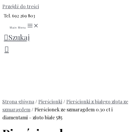
Przejdź do treści
Tel. 692 269 803
Main Menu
Szukaj
Strona główna
/
Pierścionki
/
Pierścionki z białego złota ze
szmaragdem
/ Pierścionek ze szmaragdem 0.30 ct i
diamentami – złoto białe 585