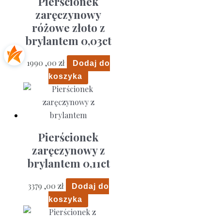
Pierścionek
zaręczynowy
różowe złoto z
brylantem 0,03ct
1990 ,00
zł
Dodaj do
koszyka
Pierścionek
zaręczynowy z
brylantem 0,11ct
3379 ,00
zł
Dodaj do
koszyka