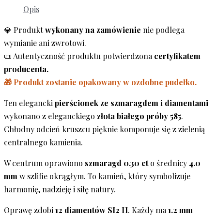
Opis
💎 Produkt
wykonany na zamówienie
nie podlega
wymianie ani zwrotowi.
📜 Autentyczność produktu potwierdzona
certyfikatem
producenta.
🎁 Produkt zostanie opakowany w ozdobne pudełko.
Ten elegancki
pierścionek ze szmaragdem i diamentami
wykonano z eleganckiego
złota białego próby 585
.
Chłodny odcień kruszcu pięknie komponuje się z zielenią
centralnego kamienia.
W centrum oprawiono
szmaragd 0.30 ct
o średnicy
4.0
mm
w szlifie okrągłym. To kamień, który symbolizuje
harmonię, nadzieję i siłę natury.
Oprawę zdobi
12 diamentów SI2 H
. Każdy ma
1.2 mm