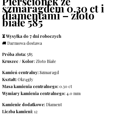
Pierścionek ze
szmaragdem 0.30 ct i
diamentami – złoto
białe 585
⏳ Wysyłka do 7 dni roboczych
🚚 Darmowa dostawa
Próba złota:
585
Kruszec / Kolor:
Złoto Białe
Kamień centralny:
Szmaragd
Kształt:
Okrągły
Masa kamienia centralnego:
0.30 ct
Wymiary kamienia centralnego:
4.0 mm
Kamienie dodatkowe:
Diament
Liczba kamieni:
12