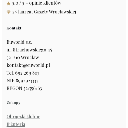
5.0 / 5 – opinie klientów
2× laureat Gazety Wrocławskiej
Kontakt
Euworld s.c.
ul. Strachowskiego 45
52-210 Wrocław
kontakt@euworld.pl
Tel. 692 269 803
NIP 8992923337
REGON 521756163
Zakupy
Obrączki ślubne
Biżuteria