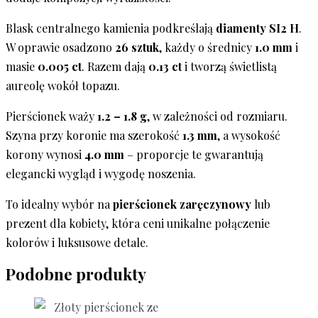
Blask centralnego kamienia podkreślają
diamenty SI2 H
.
W oprawie osadzono
26 sztuk
, każdy o średnicy
1.0 mm
i
masie
0.005 ct
. Razem dają
0.13 ct
i tworzą świetlistą
aureolę wokół topazu.
Pierścionek waży
1.2 – 1.8 g
, w zależności od rozmiaru.
Szyna przy koronie ma szerokość
1.3 mm
, a wysokość
korony wynosi
4.0 mm
– proporcje te gwarantują
elegancki wygląd i wygodę noszenia.
To idealny wybór na
pierścionek zaręczynowy
lub
prezent dla kobiety, która ceni unikalne połączenie
kolorów i luksusowe detale.
Podobne produkty