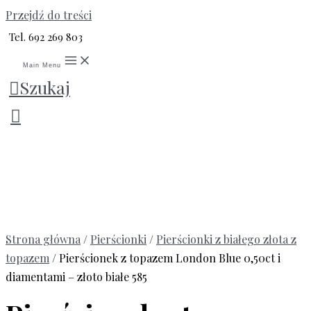
Przejdź do treści
Tel. 692 269 803
Main Menu
Szukaj
Strona główna
/
Pierścionki
/
Pierścionki z białego złota z
topazem
/ Pierścionek z topazem London Blue 0,50ct i
diamentami – złoto białe 585