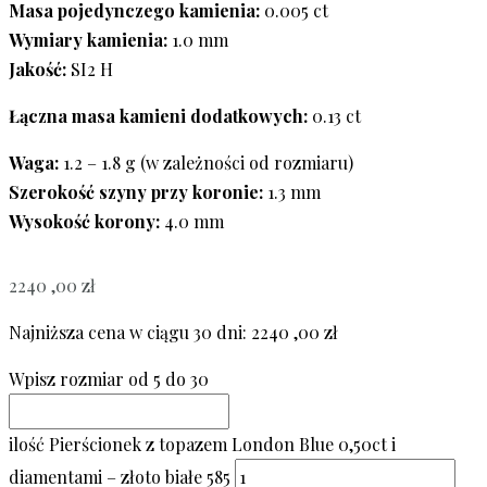
Masa pojedynczego kamienia:
0.005 ct
Wymiary kamienia:
1.0 mm
Jakość:
SI2 H
Łączna masa kamieni dodatkowych:
0.13 ct
Waga:
1.2 – 1.8 g (w zależności od rozmiaru)
Szerokość szyny przy koronie:
1.3 mm
Wysokość korony:
4.0 mm
2240 ,00
zł
Najniższa cena w ciągu 30 dni:
2240 ,00
zł
Wpisz rozmiar od 5 do 30
ilość Pierścionek z topazem London Blue 0,50ct i
diamentami – złoto białe 585