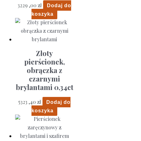
3229 ,00
zł
Dodaj do
koszyka
Złoty
pierścionek,
obrączka z
czarnymi
brylantami 0,34ct
5323 ,40
zł
Dodaj do
koszyka