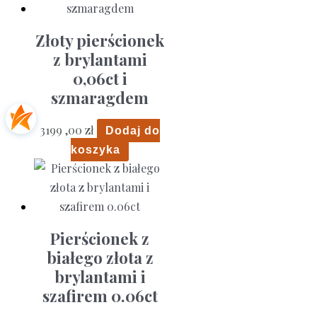
Złoty pierścionek
z brylantami
0,06ct i
szmaragdem
3199 ,00
zł
Dodaj do
koszyka
Pierścionek z
białego złota z
brylantami i
szafirem 0.06ct