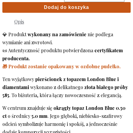
Dodaj do koszyka
Opis
💎 Produkt
wykonany na zamówienie
nie podlega
wymianie ani zwrotowi.
📜 Autentyczność produktu potwierdzona
certyfikatem
producenta.
🎁 Produkt zostanie opakowany w ozdobne pudełko.
Ten wyjątkowy
pierścionek z topazem London Blue i
diamentami
wykonano z delikatnego
złota białego próby
585
. To biżuteria, która łączy nowoczesność z elegancją.
W centrum znajduje się
okrągły topaz London Blue 0.50
ct
o średnicy
5.0 mm
. Jego głęboki, niebiesko-szafirowy
odcień symbolizuje harmonię i spokój, a jednocześnie
dodaje kompozycji wyrazistości.