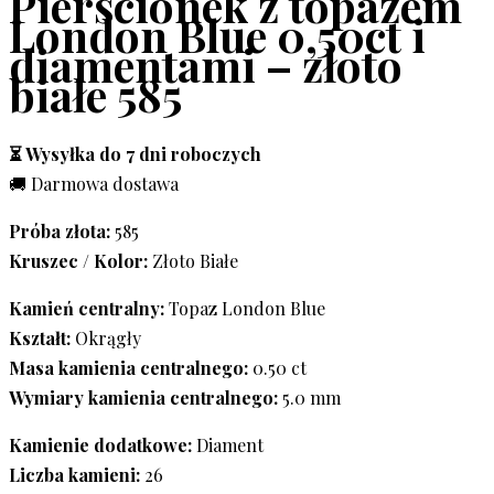
Pierścionek z topazem
London Blue 0,50ct i
diamentami – złoto
białe 585
⏳ Wysyłka do 7 dni roboczych
🚚 Darmowa dostawa
Próba złota:
585
Kruszec / Kolor:
Złoto Białe
Kamień centralny:
Topaz London Blue
Kształt:
Okrągły
Masa kamienia centralnego:
0.50 ct
Wymiary kamienia centralnego:
5.0 mm
Kamienie dodatkowe:
Diament
Liczba kamieni:
26