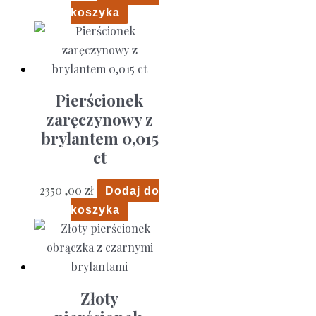
koszyka
Pierścionek
zaręczynowy z
brylantem 0,015
ct
2350 ,00
zł
Dodaj do
koszyka
Złoty