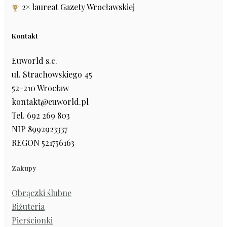
2× laureat Gazety Wrocławskiej
Kontakt
Euworld s.c.
ul. Strachowskiego 45
52-210 Wrocław
kontakt@euworld.pl
Tel. 692 269 803
NIP 8992923337
REGON 521756163
Zakupy
Obrączki ślubne
Biżuteria
Pierścionki