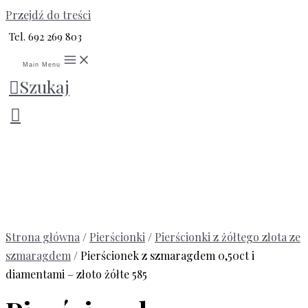
Przejdź do treści
Tel. 692 269 803
Main Menu
Szukaj
Strona główna
/
Pierścionki
/
Pierścionki z żółtego złota ze
szmaragdem
/ Pierścionek z szmaragdem 0,50ct i
diamentami – złoto żółte 585