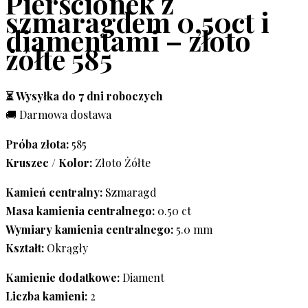
Pierścionek z
szmaragdem 0,50ct i
diamentami – złoto
żółte 585
⏳ Wysyłka do 7 dni roboczych
🚚 Darmowa dostawa
Próba złota:
585
Kruszec / Kolor:
Złoto Żółte
Kamień centralny:
Szmaragd
Masa kamienia centralnego:
0.50 ct
Wymiary kamienia centralnego:
5.0 mm
Kształt:
Okrągły
Kamienie dodatkowe:
Diament
Liczba kamieni:
2