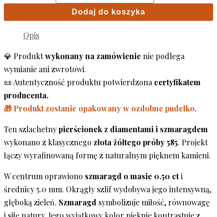
Dodaj do koszyka
Opis
💎 Produkt
wykonany na zamówienie
nie podlega
wymianie ani zwrotowi.
📜 Autentyczność produktu potwierdzona
certyfikatem
producenta.
🎁 Produkt zostanie opakowany w ozdobne pudełko.
Ten szlachetny
pierścionek z diamentami i szmaragdem
wykonano z klasycznego
złota żółtego próby 585
. Projekt
łączy wyrafinowaną formę z naturalnym pięknem kamieni.
W centrum oprawiono
szmaragd o masie 0.50 ct
i
średnicy 5.0 mm. Okrągły szlif wydobywa jego intensywną,
głęboką zieleń.
Szmaragd
symbolizuje miłość, równowagę
i siłę natury. Jego wyjątkowy kolor pięknie kontrastuje z