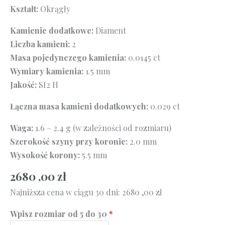
Kształt:
Okrągły
Kamienie dodatkowe:
Diament
Liczba kamieni:
2
Masa pojedynczego kamienia:
0.0145 ct
Wymiary kamienia:
1.5 mm
Jakość:
SI2 H
Łączna masa kamieni dodatkowych:
0.029 ct
Waga:
1.6 – 2.4 g (w zależności od rozmiaru)
Szerokość szyny przy koronie:
2.0 mm
Wysokość korony:
5.5 mm
2680 ,00
zł
Najniższa cena w ciągu 30 dni:
2680 ,00
zł
Wpisz rozmiar od 5 do 30