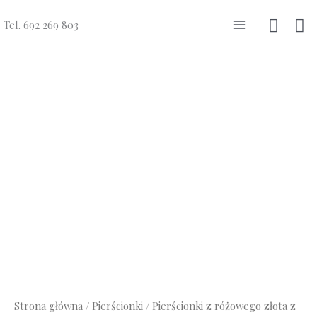
Przejdź
Szuka
Tel. 692 269 803
do
Main
treści
Menu
Strona główna
/
Pierścionki
/
Pierścionki z różowego złota z