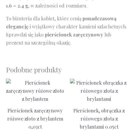
1.6 – 2.4 g
, w zależności od rozmiaru.
To biżuteria dla kobiet, które cenią
ponadczasową
elegancję
i wyjątkowy charakter kamieni szlachetnych.
Sprawdzi się jako
pierścionek zaręczynowy
lub
prezent na szczególną okazję.
Podobne produkty
Pierścionek zaręczynowy
Pierścionek, obrączka z
różowe złoto z brylantem
różowego złota z
0,03ct
brylantami 0.05ct