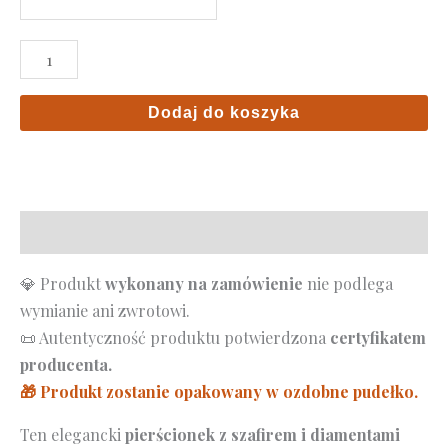
ilość
Pierścionek
z
Dodaj do koszyka
szafirem
0,50ct
i
diamentami
Opis
–
złoto
💎 Produkt
wykonany na zamówienie
nie podlega
różowe
wymianie ani zwrotowi.
585
📜 Autentyczność produktu potwierdzona
certyfikatem
producenta.
🎁 Produkt zostanie opakowany w ozdobne pudełko.
Ten elegancki
pierścionek z szafirem i diamentami