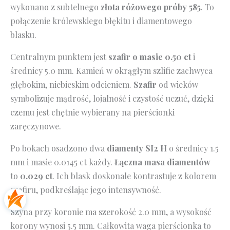
wykonano z subtelnego
złota różowego próby 585
. To
połączenie królewskiego błękitu i diamentowego
blasku.
Centralnym punktem jest
szafir o masie 0.50 ct
i
średnicy 5.0 mm. Kamień w okrągłym szlifie zachwyca
głębokim, niebieskim odcieniem.
Szafir
od wieków
symbolizuje mądrość, lojalność i czystość uczuć, dzięki
czemu jest chętnie wybierany na pierścionki
zaręczynowe.
Po bokach osadzono dwa
diamenty SI2 H
o średnicy 1.5
mm i masie 0.0145 ct każdy.
Łączna masa diamentów
to
0.029 ct
. Ich blask doskonale kontrastuje z kolorem
szafiru, podkreślając jego intensywność.
Szyna przy koronie ma szerokość 2.0 mm, a wysokość
korony wynosi 5.5 mm. Całkowita waga pierścionka to