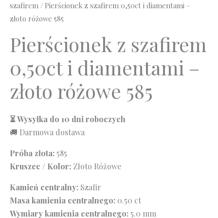
szafirem
/ Pierścionek z szafirem 0,50ct i diamentami –
złoto różowe 585
Pierścionek z szafirem
0,50ct i diamentami –
złoto różowe 585
⏳ Wysyłka do 10 dni roboczych
🚚 Darmowa dostawa
Próba złota:
585
Kruszec / Kolor:
Złoto Różowe
Kamień centralny:
Szafir
Masa kamienia centralnego:
0.50 ct
Wymiary kamienia centralnego:
5.0 mm