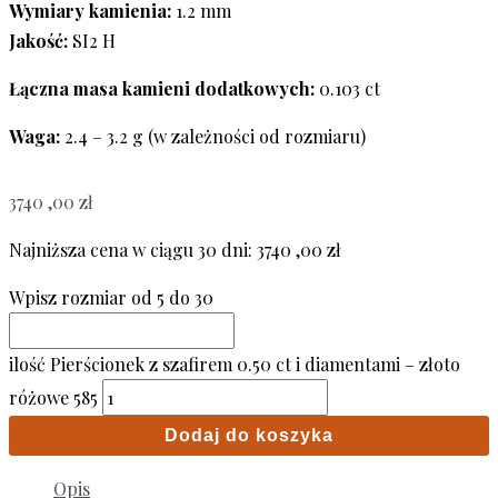
Wymiary kamienia:
1.2 mm
Jakość:
SI2 H
Łączna masa kamieni dodatkowych:
0.103 ct
Waga:
2.4 – 3.2 g (w zależności od rozmiaru)
3740 ,00
zł
Najniższa cena w ciągu 30 dni:
3740 ,00
zł
Wpisz rozmiar od 5 do 30
ilość Pierścionek z szafirem 0.50 ct i diamentami – złoto
różowe 585
Dodaj do koszyka
Opis