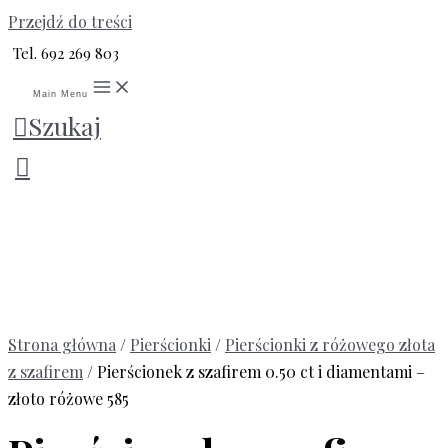
Przejdź do treści
Tel. 692 269 803
Main Menu
Szukaj
Strona główna
/
Pierścionki
/
Pierścionki z różowego złota
z szafirem
/ Pierścionek z szafirem 0.50 ct i diamentami –
złoto różowe 585