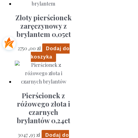
Złoty pierścionek
zaręczynowy z
brylantem 0,05ct
2750 ,00
zł
Dodaj do
koszyka
Pierścionek z
różowego złota i
czarnych
brylantów 0,24ct
3047 ,93
zł
Dodaj do