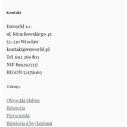
Kontakt
Euworld s.c.
ul. Strachowskiego 45
52-210 Wrocław
kontakt@euworld.pl
Tel. 692 269 803
NIP 8992923337
REGON 521756163
Zakupy
Obrączki ślubne
Biżuteria
Pierścionki
Biżuteria z brylantami