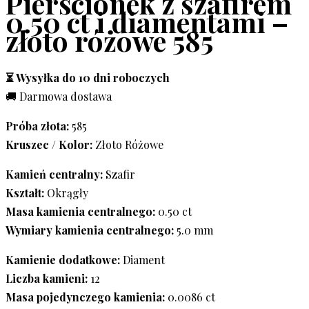
Pierścionek z szafirem
0.50 ct i diamentami –
złoto różowe 585
⏳ Wysyłka do 10 dni roboczych
🚚 Darmowa dostawa
Próba złota:
585
Kruszec / Kolor:
Złoto Różowe
Kamień centralny:
Szafir
Kształt:
Okrągły
Masa kamienia centralnego:
0.50 ct
Wymiary kamienia centralnego:
5.0 mm
Kamienie dodatkowe:
Diament
Liczba kamieni:
12
Masa pojedynczego kamienia:
0.0086 ct