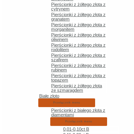
umieszczono dwa
czarne diamenty
o średnicy 1.5 mm. Łączna m
Pierścionki z żółtego złota z
cytrynem
Pierścionki z żółtego złota z
Szyna przy koronie ma szerokość 2.0 mm, a wysokość korony wy
granatem
Pierścionki z żółtego złota z
To idealny wybór dla kobiet, które lubią
oryginalną i kolorową 
morganitem
pierścionek zaręczynowy
.
Pierścionki z żółtego złota z
oliwinem
Pierścionki z żółtego złota z
Podobne produkty
rodolitem
Pierścionki z żółtego złota z
szafirem
Pierścionki z żółtego złota z
rubinem
Pierścionek za
Pierścionki z żółtego złota z
topazem
Pierścionki z żółtego złota
ze szmaragdem
Białe złoto
Przełącznik menu
Pierścionek z 
Pierścionki z białego złota z
diamentami
Przełącznik menu
0,01-0,10ct B