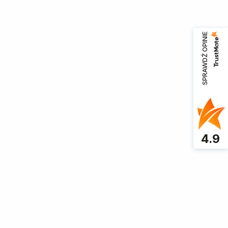
ego rozmiaru.
SPRAWDŹ OPINIE
zorowej stylizacji lub
nietuzinkowy
4.9