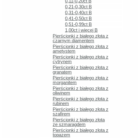
0,11-0,20ct B
Pierścionek za
0,21-0,30ct B
0,31-0,40ct B
0,41-0,50ct B
0,51-0,99ct B
1,00ct i więcej B
Pierścionki z białego złota z
Pierścionek z b
czarnym diamentem
Pierścionki z białego złota z
ametystem
Pierścionki z białego złota z
cytrynem
Pierścionki z białego złota z
granatem
Eleganckie opakowanie GRATIS
Pierścionki z białego złota z
morganitem
Darmowa dostawa od 399zł
Pierścionki z białego złota z
oliwinem
Szybka i bezpieczna wysyłka InPost i DPD
Pierścionki z białego złota z
rubinem
Bezpieczne płatności online Blik, Google Pa
Pierścionki z białego złota z
szafirem
5.0 / 5 – opinie klientów
Pierścionki z białego złota
ze szmaragdem
2× laureat Gazety Wrocławskiej
Pierścionki z białego złota z
topazem