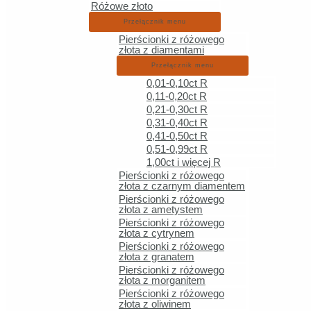
Różowe złoto
Kontakt
Przełącznik menu
Pierścionki z różowego
Euworld s.c.
złota z diamentami
ul. Strachowskiego 45
Przełącznik menu
52-210 Wrocław
0,01-0,10ct R
kontakt@euworld.pl
0,11-0,20ct R
0,21-0,30ct R
Tel. 692 269 803
0,31-0,40ct R
NIP 8992923337
0,41-0,50ct R
REGON 521756163
0,51-0,99ct R
1,00ct i więcej R
Pierścionki z różowego
Zakupy
złota z czarnym diamentem
Pierścionki z różowego
złota z ametystem
Obrączki ślubne
Pierścionki z różowego
Biżuteria
złota z cytrynem
Pierścionki
Pierścionki z różowego
złota z granatem
Biżuteria z brylantami
Pierścionki z różowego
złota z morganitem
Pierścionki z różowego
Informacje
złota z oliwinem