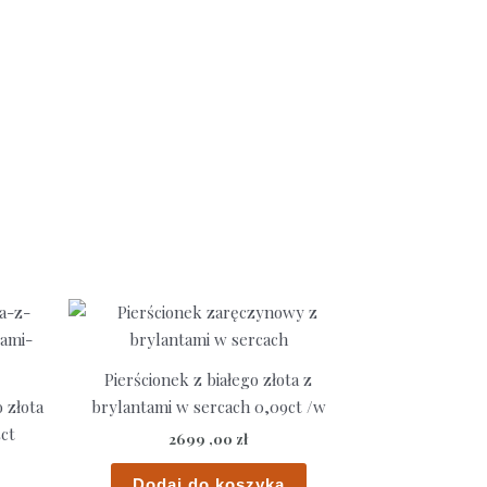
Pierścionek z białego złota z
 złota
brylantami w sercach 0,09ct /w
ct
2699 ,00
zł
Dodaj do koszyka