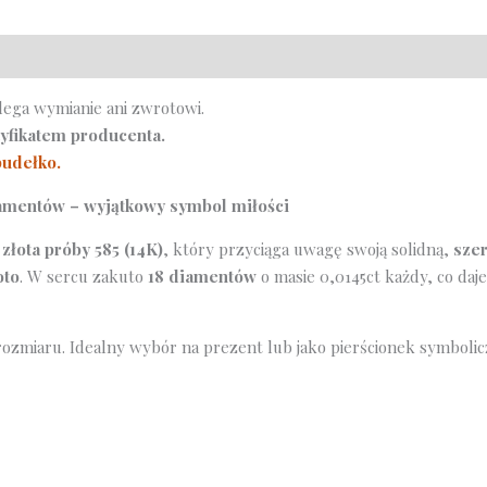
z
sercem
z
diamentów
lega wymianie ani zwrotowi.
0,26ct
tyfikatem producenta.
pudełko.
iamentów – wyjątkowy symbol miłości
złota próby 585 (14K)
, który przyciąga uwagę swoją solidną,
sze
oto
. W sercu zakuto
18 diamentów
o masie 0,0145ct każdy, co daj
rozmiaru. Idealny wybór na prezent lub jako pierścionek symbolic