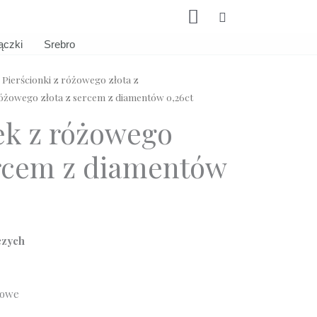
Szukaj
ączki
Srebro
/
Pierścionki z różowego złota z
różowego złota z sercem z diamentów 0,26ct
ek z różowego
ercem z diamentów
czych
żowe