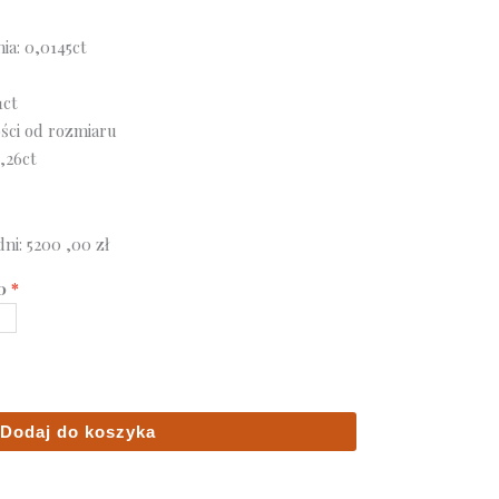
a: 0,0145ct
1ct
ości od rozmiaru
,26ct
dni:
5200 ,00
zł
0
Dodaj do koszyka