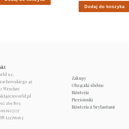
Dodaj do koszyka
akt
ld s.c.
Zakupy
trachowskiego 45
Obrączki ślubne
10 Wrocław
Biżuteria
akt@euworld.pl
Pierścionki
692 269 803
Biżuteria z brylantami
8992923337
N 521756163