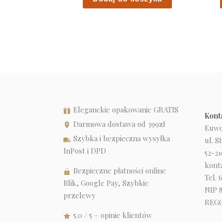
Eleganckie opakowanie GRATIS
Kont
Darmowa dostawa od 399zł
Euwor
Szybka i bezpieczna wysyłka
ul. S
InPost i DPD
52-2
kont
Bezpieczne płatności online
Tel. 
Blik, Google Pay, Szybkie
NIP 
przelewy
REGO
5.0 / 5 – opinie klientów