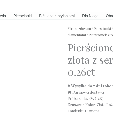
eria
Pierścionki
Biżuteria z brylantami
Dla Niego
Obr
Strona główna
/
Pierścionki
diamentami
/ Pierścionek z 
Pierścion
złota z s
0,26ct
⏳ Wysyłka do 7 dni robo
🚚 Darmowa dostawa
Próba złota: 585 (14K)
Kruszec / Kolor: Złoto Ró
Kamienie: Diament