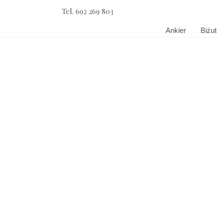
Przejdź
Tel. 692 269 803
do
treści
Ankier
Biżut