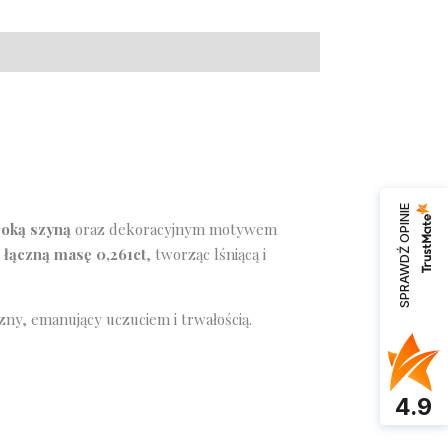
SPRAWDŹ OPINIE
roką szyną
oraz dekoracyjnym motywem
e
łączną masę 0,261ct
, tworząc lśniącą i
zny, emanujący uczuciem i trwałością.
4.9