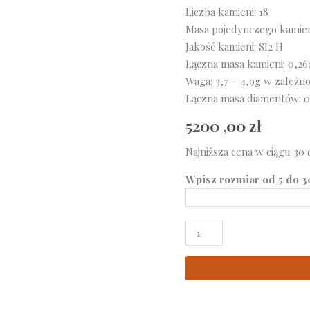
Liczba kamieni: 18
Masa pojedynczego kamieni
Jakość kamieni: SI2 H
Łączna masa kamieni: 0,26
Waga: 3,7 – 4,9g w zależn
Łączna masa diamentów: 0
5200 ,00
zł
Najniższa cena w ciągu 30 
Wpisz rozmiar od 5 do 3
ilość
Pierścionek
z
różowego
złota