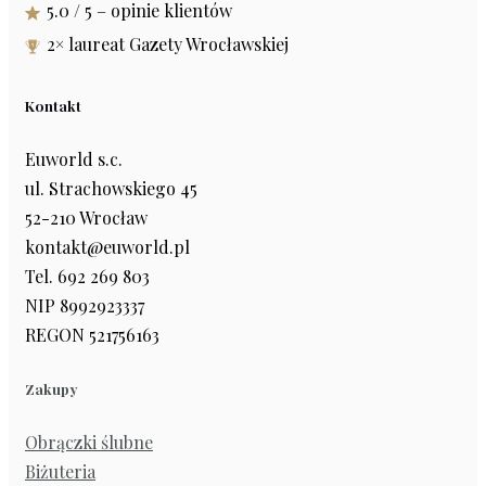
5.0 / 5 – opinie klientów
2× laureat Gazety Wrocławskiej
Kontakt
Euworld s.c.
ul. Strachowskiego 45
52-210 Wrocław
kontakt@euworld.pl
Tel. 692 269 803
NIP 8992923337
REGON 521756163
Zakupy
Obrączki ślubne
Biżuteria