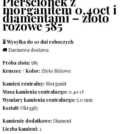
Pierścionek z
morganitem 0,40ct i
diamentami – złoto
różowe 585
⏳ Wysyłka do 10 dni roboczych
🚚 Darmowa dostawa
Próba złota:
585
Kruszec / Kolor:
Złoto Różowe
Kamień centralny:
Morganit
Masa kamienia centralnego:
0.40 ct
Wymiary kamienia centralnego:
5.0 mm
Kształt:
Okrągły
Kamienie dodatkowe:
Diament
Liczba kamieni:
2