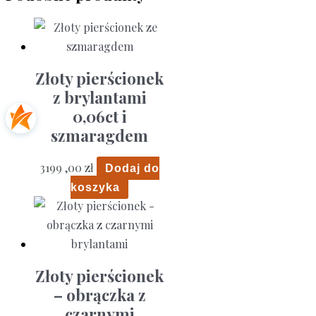
Złoty pierścionek
z brylantami
0,06ct i
szmaragdem
3199 ,00
zł
Dodaj do
koszyka
Złoty pierścionek
– obrączka z
czarnymi