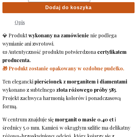
Dodaj do koszyka
Opis
💎 Produkt
wykonany na zamówienie
nie podlega
wymianie ani zwrotowi.
📜 Autentyczność produktu potwierdzona
certyfikatem
producenta.
🎁 Produkt zostanie opakowany w ozdobne pudełko.
Ten elegancki
pierścionek z morganitem i diamentami
wykonano z subtelnego
złota różowego próby 585
.
Projekt zachwyca harmonią kolorów i ponadczasową
formą.
W centrum znajduje się
morganit o masie 0.40 ct
i
średnicy 5.0 mm. Kamień w okrągłym szlifie ma delikatny
różowo-brzoskwiniowy odcień, który kojarzy się z