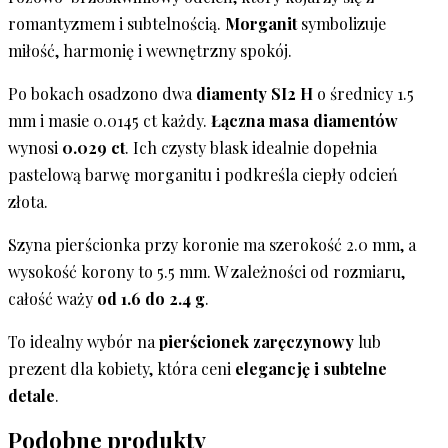
romantyzmem i subtelnością.
Morganit
symbolizuje
miłość, harmonię i wewnętrzny spokój.
Po bokach osadzono dwa
diamenty SI2 H
o średnicy 1.5
mm i masie 0.0145 ct każdy.
Łączna masa diamentów
wynosi
0.029 ct
. Ich czysty blask idealnie dopełnia
pastelową barwę morganitu i podkreśla ciepły odcień
złota.
Szyna pierścionka przy koronie ma szerokość 2.0 mm, a
wysokość korony to 5.5 mm. W zależności od rozmiaru,
całość waży
od 1.6 do 2.4 g
.
To idealny wybór na
pierścionek zaręczynowy
lub
prezent dla kobiety, która ceni
elegancję i subtelne
detale
.
Podobne produkty