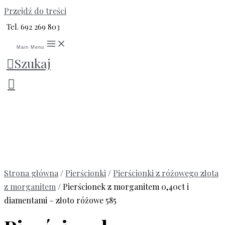
Przejdź do treści
Tel. 692 269 803
Main Menu
Szukaj
Strona główna
/
Pierścionki
/
Pierścionki z różowego złota
z morganitem
/ Pierścionek z morganitem 0,40ct i
diamentami – złoto różowe 585