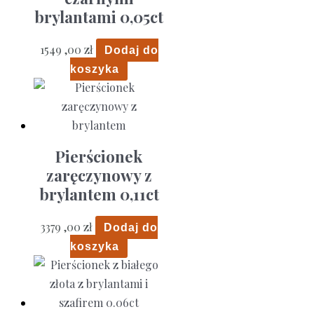
brylantami 0,05ct
1549 ,00
zł
Dodaj do
koszyka
Pierścionek
zaręczynowy z
brylantem 0,11ct
3379 ,00
zł
Dodaj do
koszyka