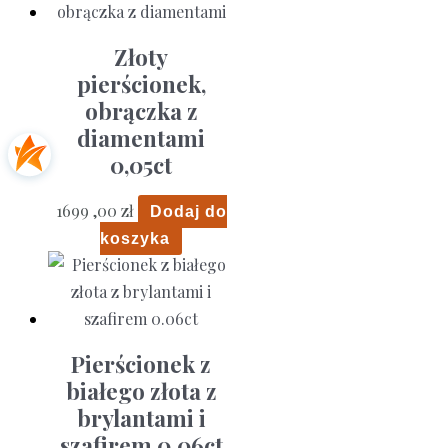
Złoty
pierścionek,
obrączka z
diamentami
0,05ct
1699 ,00
zł
Dodaj do
koszyka
Pierścionek z
białego złota z
brylantami i
szafirem 0.06ct