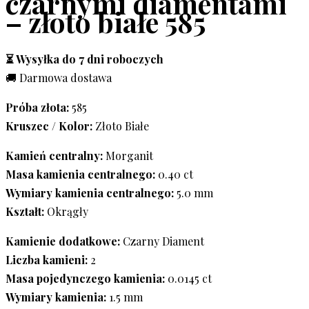
czarnymi diamentami
– złoto białe 585
⏳ Wysyłka do 7 dni roboczych
🚚 Darmowa dostawa
Próba złota:
585
Kruszec / Kolor:
Złoto Białe
Kamień centralny:
Morganit
Masa kamienia centralnego:
0.40 ct
Wymiary kamienia centralnego:
5.0 mm
Kształt:
Okrągły
Kamienie dodatkowe:
Czarny Diament
Liczba kamieni:
2
Masa pojedynczego kamienia:
0.0145 ct
Wymiary kamienia:
1.5 mm