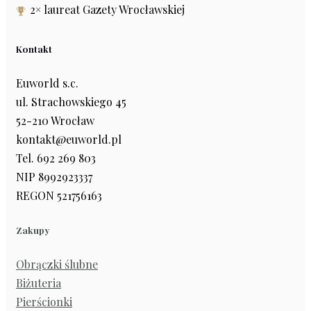
2× laureat Gazety Wrocławskiej
Kontakt
Euworld s.c.
ul. Strachowskiego 45
52-210 Wrocław
kontakt@euworld.pl
Tel. 692 269 803
NIP 8992923337
REGON 521756163
Zakupy
Obrączki ślubne
Biżuteria
Pierścionki