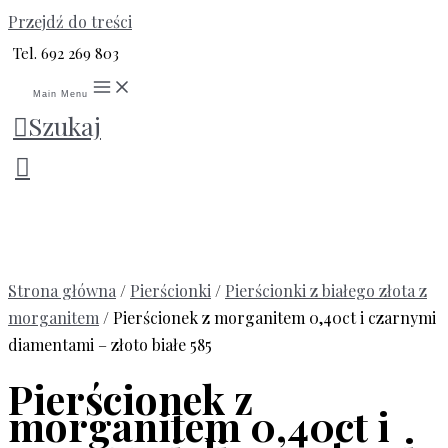
Przejdź do treści
Tel. 692 269 803
Main Menu
Szukaj
Strona główna
/
Pierścionki
/
Pierścionki z białego złota z
morganitem
/ Pierścionek z morganitem 0,40ct i czarnymi
diamentami – złoto białe 585
Pierścionek z
morganitem 0,40ct i