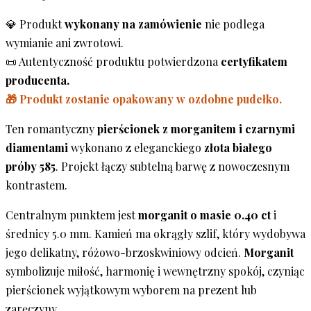
💎 Produkt
wykonany na zamówienie
nie podlega
wymianie ani zwrotowi.
📜 Autentyczność produktu potwierdzona
certyfikatem
producenta.
🎁 Produkt zostanie opakowany w ozdobne pudełko.
Ten romantyczny
pierścionek z morganitem i czarnymi
diamentami
wykonano z eleganckiego
złota białego
próby 585
. Projekt łączy subtelną barwę z nowoczesnym
kontrastem.
Centralnym punktem jest
morganit o masie 0.40 ct
i
średnicy 5.0 mm. Kamień ma okrągły szlif, który wydobywa
jego delikatny, różowo-brzoskwiniowy odcień.
Morganit
symbolizuje miłość, harmonię i wewnętrzny spokój, czyniąc
pierścionek wyjątkowym wyborem na prezent lub
zaręczyny.