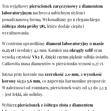
Ten wyjątkowy
pierścionek zaręczynowy z diamentem
laboratoryjnym
zachwyca subtelnym stylem i
ponadczasową formą. Wykonaliśmy go z eleganckiego
żółtego złota próby 585
, które dodaje ciepła i
wyrafinowania.
W centrum oprawiliśmy
diament laboratoryjny o masie
0,25 ct
i średnicy 4,1 mm. Kamień ma
okrągły szlif
oraz
wysoką czystość
VS2 F
, dzięki czemu pięknie odbija światło.
Całkowita masa diamentów w pierścionku wynosi 0,27 ct.
Szyna przy koronie ma
szerokość 2,0 mm
, a
wysokość
korony
sięga
5,6 mm
, co zapewnia harmonijne proporcje.
W zależności od rozmiaru, pierścionek waży od 1,3 do 2,3 g
– jest lekki, ale solidny.
Wybierz
pierścionek z żółtego złota z diamentem