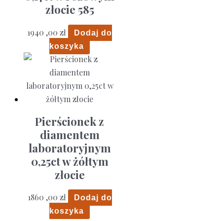
złocie 585
1940 ,00
zł
Dodaj do
koszyka
Pierścionek z
diamentem
laboratoryjnym
0,25ct w żółtym
złocie
1860 ,00
zł
Dodaj do
koszyka