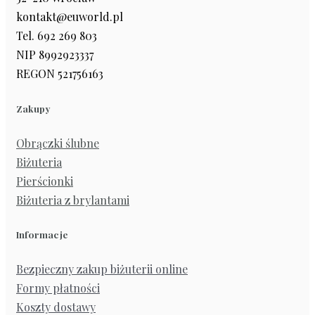
kontakt@euworld.pl
Tel. 692 269 803
NIP 8992923337
REGON 521756163
Zakupy
Obrączki ślubne
Biżuteria
Pierścionki
Biżuteria z brylantami
Informacje
Bezpieczny zakup biżuterii online
Formy płatności
Koszty dostawy