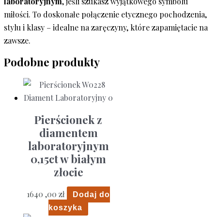
laboratoryjnym
, jeśli szukasz wyjątkowego symbolu
miłości. To doskonałe połączenie etycznego pochodzenia,
stylu i klasy – idealne na zaręczyny, które zapamiętacie na
zawsze.
Podobne produkty
Pierścionek z
diamentem
laboratoryjnym
0,15ct w białym
złocie
1640 ,00
zł
Dodaj do
koszyka