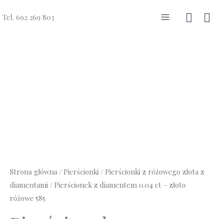
Przejdź
Szuka
Tel. 692 269 803
do
Main
treści
Menu
Strona główna
/
Pierścionki
/
Pierścionki z różowego złota z
diamentami
/ Pierścionek z diamentem 0.04 ct – złoto
różowe 585