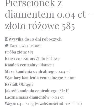
Pierścionek z
diamentem 0.04 ct –
złoto różowe 585
⏳ Wysyłka do 10 dni roboczych
🚚 Darmowa dostawa
Próba złota:
585
Kruszec / Kolor:
Złoto Różowe
Kamień centralny:
Diament
Masa kamienia centralnego:
0.04 ct
Wymiary kamienia centralnego:
2.2 mm
Kształt:
Okrągły
Jakość kamienia centralnego:
SI2 H
Łączna masa diamentów:
0.04 ct
Waga:
1.4 – 2.0 g (w zależności od rozmiaru)