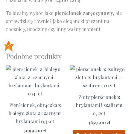
rozmiaru, waha się od
1.4 do 2.0 g
.
To idealny wybór jako
pierścionek zaręczynowy
, ale
sprawdzi się również jako elegancki prezent na
rocznicę, urodziny czy inny ważny moment.
Podobne produkty
Złoty pierścionek z
Pierścionek, obrączka z
brylantami i szafirem
białego złota z czarnymi
0,12ct
brylantami 0,34ct
3659 ,00
zł
5099 ,00
zł