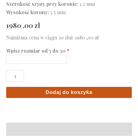
Szerokość szyny przy koronie:
1.2 mm
Wysokość korony:
3.5 mm
1980 ,00
zł
Najniższa cena w ciągu 30 dni:
1980 ,00
zł
Wpisz rozmiar od 5 do 30
ilość
Pierścionek
z
Dodaj do koszyka
diamentem
0.04
ct
–
Opis
złoto