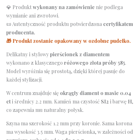
różowe
💎 Produkt
wykonany na zamówienie
nie podlega
585
wymianie ani zwrotowi.
📜 Autentyczność produktu potwierdzona
certyfikatem
producenta.
🎁 Produkt zostanie opakowany w ozdobne pudełko.
Delikatny i stylowy
pierścionek z diamentem
wykonano z klasycznego
różowego
złota próby 585
.
Model wyróżnia się prostotą, dzięki której pasuje do
każdej stylizacji.
W centrum znajduje się
okrągły diament o masie 0.04
ct
i średnicy 2.2 mm. Kamień ma czystość
SI2
i barwę
H
,
co zapewnia mu naturalny połysk.
Szyna ma szerokość 1.2 mm przy koronie. Sama korona
ma wysokość 3.5 mm. Waga pierścionka, w zależności od