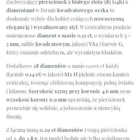
Zachwycający
pierścionek z białego złota 585 (14K)
z
diamentami
w formie
kwadratowego oczka
to
doskonały wybór dla kobiet ceniących
nowoczesną
elegancję
i
wyrafinowany styl
. W centralnym punkcie
umieszczono
diament o masie 0,15 ct
, o wymiarach
3 ×
3 mm
, szlifie
kwadratowym
, jakości
VS2
i barwie
G
,
który emanuje subtelnym, ale wyrazistym blaskiem.
Dodatkowe
28 diamentów
o masie 0,005 ct każdy
(łącznie
0,14 ct
) w jakości
SI2 H
pięknie otacza kamień
centralny, tworząc efektowną kompozycję pełną światła
i luksusu.
Szerokość szyny przy koronie 4,6 mm
oraz
wysokość korony 6,9 mm
sprawiają, że pierścionek
prezentuje się solidnie, a jednocześnie z niezwykłą
finezją.
Z łączną masą
0,29 ct diamentów
i wagą pierścionka
od
2, do 2,8 g
, ten model będzie nie tylko wyjątkowym