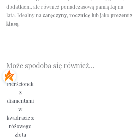
dodatkiem, ale również ponadczasową pamiątką na
lata. Idealny na
zaręczyny
,
rocznicę
lub jako
prezent z
klasą
.
Może spodoba się również…