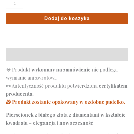
ilość
Pierścionek
z
Dodaj do koszyka
diamentami
w
kwadracie
z
Opis
białego
złota
💎 Produkt
wykonany na zamówienie
nie podlega
wymianie ani zwrotowi.
📜 Autentyczność produktu potwierdzona
certyfikatem
producenta.
🎁 Produkt zostanie opakowany w ozdobne pudełko.
Pierścionek z białego złota z diamentami w kształcie
kwadratu – elegancja i nowoczesność