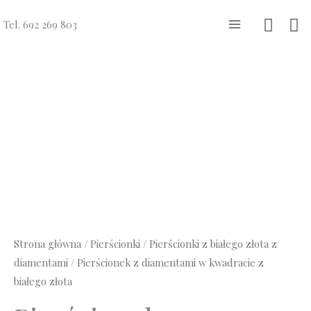
Przejdź
Szuka
Tel. 692 269 803
do
Main
treści
Menu
Strona główna
/
Pierścionki
/
Pierścionki z białego złota z
diamentami
/ Pierścionek z diamentami w kwadracie z
białego złota