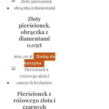
Złoty
pierścionek,
obrączka z
diamentami
0,05ct
1699 ,00
zł
Dodaj do
koszyka
Pierścionek z
różowego złota i
czarnych