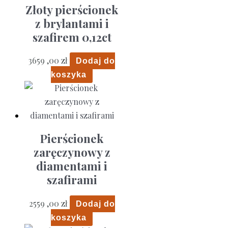
Złoty pierścionek
z brylantami i
szafirem 0,12ct
3659 ,00
zł
Dodaj do
koszyka
Pierścionek
zaręczynowy z
diamentami i
szafirami
2559 ,00
zł
Dodaj do
koszyka