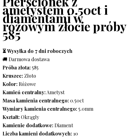
Pierścionek z
ametystem 0.50ct i
diamentami w
różowym złocie próby
585
⏳ Wysyłka do 7 dni roboczych
🚚 Darmowa dostawa
Próba złota:
585
Kruszec:
Złoto
Kolor:
Różowe
Kamień centralny:
Ametyst
Masa kamienia centralnego:
0.50ct
Wymiary kamienia centralnego:
5.0mm
Kształt:
Okrągły
Kamienie dodatkowe:
Diament
Liczba kamieni dodatkowych:
10