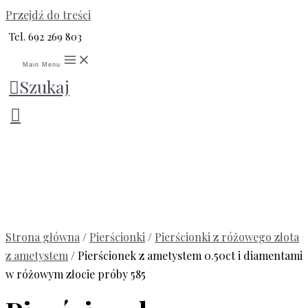
Przejdź do treści
Tel. 692 269 803
Main Menu
Szukaj
Strona główna
/
Pierścionki
/
Pierścionki z różowego złota
z ametystem
/ Pierścionek z ametystem 0.50ct i diamentami
w różowym złocie próby 585