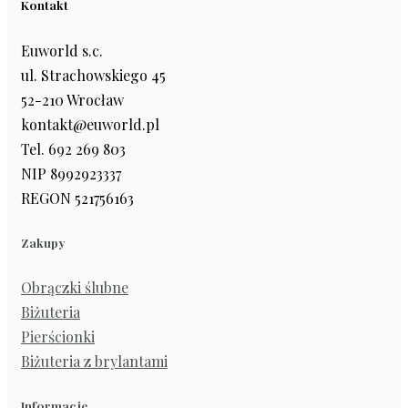
Kontakt
Euworld s.c.
ul. Strachowskiego 45
52-210 Wrocław
kontakt@euworld.pl
Tel. 692 269 803
NIP 8992923337
REGON 521756163
Zakupy
Obrączki ślubne
Biżuteria
Pierścionki
Biżuteria z brylantami
Informacje