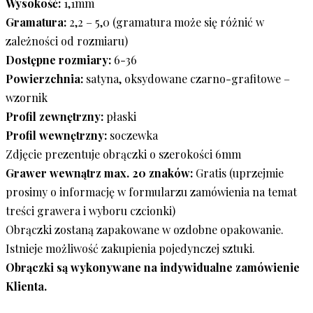
Wysokość:
1,1mm
Gramatura:
2,2 – 5,0 (gramatura może się różnić w
zależności od rozmiaru)
Dostępne rozmiary:
6-36
Powierzchnia:
satyna, oksydowane czarno-grafitowe –
wzornik
Profil zewnętrzny:
płaski
Profil wewnętrzny:
soczewka
Zdjęcie prezentuje obrączki o szerokości 6mm
Grawer wewnątrz max. 20 znaków:
Gratis (uprzejmie
prosimy o informację w formularzu zamówienia na temat
treści grawera i wyboru czcionki)
Obrączki zostaną zapakowane w ozdobne opakowanie.
Istnieje możliwość zakupienia pojedynczej sztuki.
Obrączki są wykonywane na indywidualne zamówienie
Klienta.