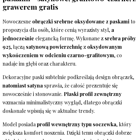
grawerem gratis
Nowoczesne
obrączki srebrne oksydowane z paskami
to
propozycja dla osób, które cenią wyrazisty styl,
a
jednocześnie
elegancką formę. Wykonane z
srebra próby
925
, łączą
satynową powierzchnię
z
oksydowanym
wykończeniem w odcieniu czarno-grafitowym
, co
nadaje im głębi oraz charakteru.
Dekoracyjne paski subtelnie podkreślają design obrączek,
natomiast satyna
sprawia, że całość prezentuje się
nowocześnie i stonowanie.
Płaski profil zewnętrzny
wzmacnia minimalistyczny wygląd, dlatego obrączki
doskonale wpisują się w aktualne trendy.
Model posiada
profil wewnętrzny typu soczewka
, który
zwiększa komfort noszenia. Dzięki temu obrączki dobrze