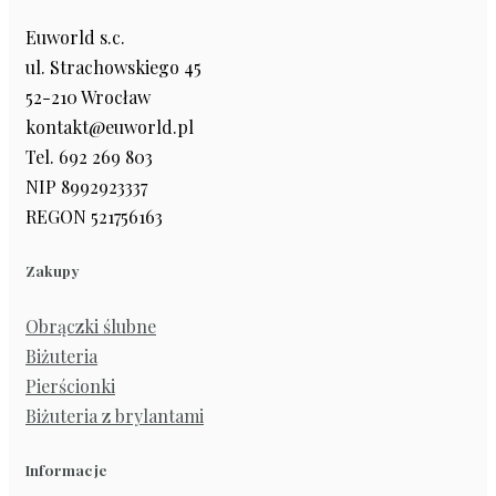
Euworld s.c.
ul. Strachowskiego 45
52-210 Wrocław
kontakt@euworld.pl
Tel. 692 269 803
NIP 8992923337
REGON 521756163
Zakupy
Obrączki ślubne
Biżuteria
Pierścionki
Biżuteria z brylantami
Informacje