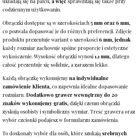
układają się na palcu,
a więc
sprawdzają się także przy
codziennym użytkowaniu.
Obrączki dostępne są w szerokościach
5 mm oraz 6 mm
,
co pozwala dopasować je do różnych preferencji. Zdjęcie
produktu prezentuje wariant o szerokości
6 mm
,
jednak
każdy rozmiar zachowuje spójne proporcje i estetyczne
wykończenie. Wysokość obrączki wynosi
1,1 mm
, dlatego
całość prezentuje się solidnie, a zarazem lekko.
Każdą obrączkę wykonujemy
na indywidualne
zamówienie Klienta
, co zapewnia idealne dopasowanie
rozmiaru.
Dodatkowo grawer wewnętrzny do 20
znaków wykonujemy gratis
, dzięki czemu obrączki
zyskują osobisty i symboliczny wymiar. Treść grawera oraz
wybór czcionki podajesz w formularzu zamówienia.
To doskonały wybór dla osób, które szukają
srebrnych