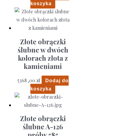
koszyka
Złote obrączki
ślubne w dwóch
kolorach złota z
kamieniami
5368 ,00
zł
Dodaj do
koszyka
Złote obrączki
ślubne A-126
próby 585