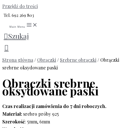
Przejdź do treści
Tel. 692 269 803
Main Menu
Szukaj
Strona główna
/
Obrączki
/
Srebrne obrączki
/ Obrączki
srebrne oksydowane paski
Obrączki srebrne
oksydowane paski
Czas realizacji zamówienia do 7 dni roboczych.
Materiał:
srebro próby 925
Szerokość
: 5mm, 6mm