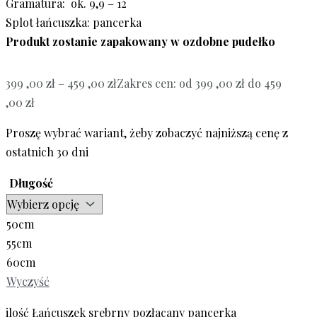
Gramatura: ok. 9,9 – 12
Splot łańcuszka: pancerka
Produkt zostanie zapakowany w ozdobne pudełko
399 ,00
zł
–
459 ,00
zł
Zakres cen: od 399 ,00 zł do 459
,00 zł
Proszę wybrać wariant, żeby zobaczyć najniższą cenę z
ostatnich 30 dni
Długość
50cm
55cm
60cm
Wyczyść
ilość Łańcuszek srebrny pozłacany pancerka