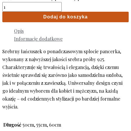
Dodaj do koszyka
Opis
Informacje dodatkowe
Srebrny łańcuszek o ponadczasowym splocie pancerka,
wykonany z najwyższej jakości srebra próby 925.
Charakteryzuje się trwałością i elegancją, dzięki czemu
świetnie sprawdzi się zarówno jako samodzielna ozdoba,
jak i w połączeniu z zawieszką. Uniwersalny design czyni
go idealnym wyborem dla kobiet i mężczyzn, na każdą
okazję – od codziennych stylizacji po bardziej formalne
wyjścia.
Długość
50cm, 55cm, 60cm