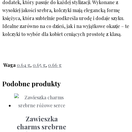
dodatek, który pasuje do każdej stylizacji. Wykonane z
wysokiej jakości srebra, kolczyki mają elegancką formę
księżyca, która subtelnie podkreśla urodę i dodaje szyku.
Idealne zarówno na co dzień, jak i na wyjątkowe okazje – te
kolczyki to wybór dla kobiet ceniących prostotę z klasą.
Waga
0.64 g
,
0.65 g
,
0.66 g
Podobne produkty
Zawieszka
charms srebrne