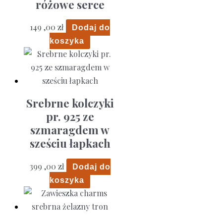
różowe serce
149 ,00
zł
Dodaj do
koszyka
Srebrne kolczyki
pr. 925 ze
szmaragdem w
sześciu łapkach
399 ,00
zł
Dodaj do
koszyka