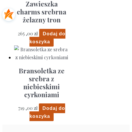
Zawieszka
charms srebrna
żelazny tron
265 ,00
zł
Dodaj do
koszyka
Bransoletka ze
srebra z
niebieskimi
cyrkoniami
719 ,00
zł
Dodaj do
koszyka