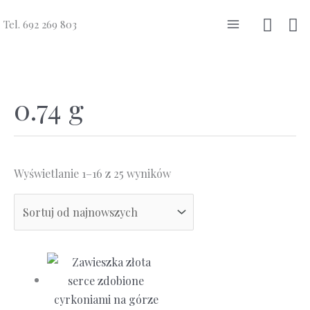
Przejdź
Szuka
Tel. 692 269 803
do
Main
treści
Menu
0.74 g
Posortowane
Wyświetlanie 1–16 z 25 wyników
według
najnowszych