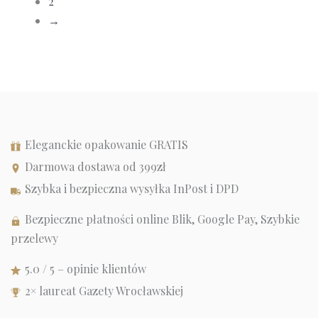
2
wiele
→
wariantów.
Opcje
można
wybrać
na
stronie
produktu
Eleganckie opakowanie GRATIS
Darmowa dostawa od 399zł
Szybka i bezpieczna wysyłka InPost i DPD
Bezpieczne płatności online Blik, Google Pay, Szybkie
przelewy
5.0 / 5 – opinie klientów
2× laureat Gazety Wrocławskiej