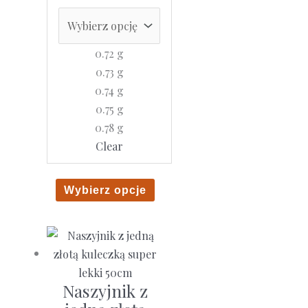
cen:
od
529
0.72 g
,00 zł
0.73 g
do
0.74 g
573
0.75 g
,00 zł
0.78 g
Clear
Ten
Wybierz opcje
produkt
ma
wiele
wariantów.
Opcje
Naszyjnik z
można