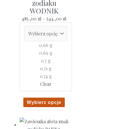
zodiaku
WODNIK
Zakres
485 ,00
zł
–
544 ,00
zł
cen:
od
485
0.66 g
,00 zł
0.69 g
do
0.7 g
544
0.71 g
,00 zł
0.74 g
Clear
Ten
Wybierz opcje
produkt
ma
wiele