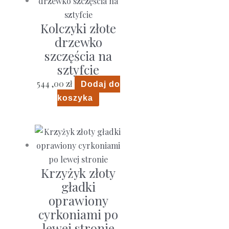
wariantów.
Opcje
Kolczyki złote
można
drzewko
wybrać
szczęścia na
na
sztyfcie
stronie
544 ,00
zł
Dodaj do
produktu
koszyka
Krzyżyk złoty
gładki
oprawiony
cyrkoniami po
lewej stronie