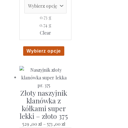
od
537
0.73 g
,00 zł
0.74 g
do
Clear
544
,00 zł
Ten
Wybierz opcje
produkt
ma
wiele
wariantów.
Opcje
Złoty naszyjnik
można
klanówka z
wybrać
kółkami super
na
lekki – złoto 375
stronie
Zakres
529 ,00
zł
–
573 ,00
zł
produktu