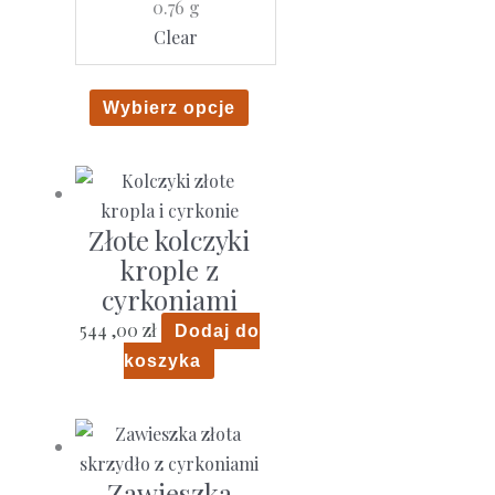
0.76 g
559
Clear
,00 zł
Ten
Wybierz opcje
produkt
ma
wiele
wariantów.
Złote kolczyki
Opcje
krople z
można
cyrkoniami
wybrać
544 ,00
zł
Dodaj do
na
koszyka
stronie
produktu
Zawieszka