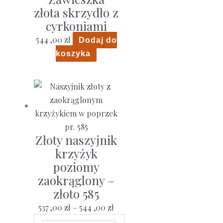
złota skrzydło z
cyrkoniami
544 ,00
zł
Dodaj do
koszyka
Złoty naszyjnik
krzyżyk
poziomy
zaokrąglony –
złoto 585
Zakres
537 ,00
zł
–
544 ,00
zł
cen: