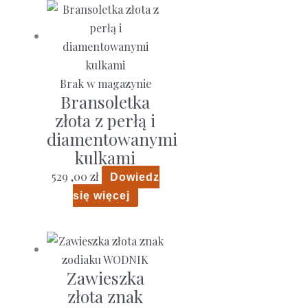
wiele
wariantów.
Opcje
można
Brak w magazynie
wybrać
Bransoletka
na
złota z perłą i
stronie
diamentowanymi
produktu
kulkami
529 ,00
zł
Dowiedz
się więcej
Zawieszka
złota znak