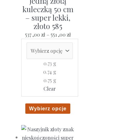
jedną złotą
wybrać
kuleczką 50 cm
na
– super lekki,
stronie
złoto 585
produktu
Zakres
537 ,00
zł
–
551 ,00
zł
cen:
od
537
0.73 g
,00 zł
0.74 g
do
0.75 g
551
Clear
,00 zł
Ten
Wybierz opcje
produkt
ma
wiele