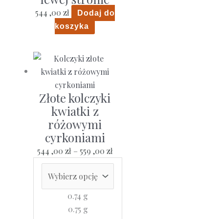
544 ,00
zł
Dodaj do
koszyka
Złote kolczyki
kwiatki z
różowymi
cyrkoniami
Zakres
544 ,00
zł
–
559 ,00
zł
cen:
od
544
0.74 g
,00 zł
0.75 g
do