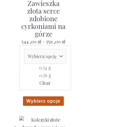
Zawieszka
złota serce
zdobione
cyrkoniami na
górze
Zakres
544 ,00
zł
–
559 ,00
zł
cen:
od
544
0.74 g
,00 zł
0.76 g
do
Clear
559
,00 zł
Ten
Wybierz opcje
produkt
ma
wiele