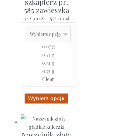
szkaplerz pr.
585 zawieszka
Zakres
442 ,00
zł
–
577 ,00
zł
cen:
od
442
0.67 g
,00 zł
0.73 g
do
0.74 g
577
0.75 g
,00 zł
Clear
Ten
Wybierz opcje
produkt
ma
wiele
wariantów.
Naszyjnik złoty