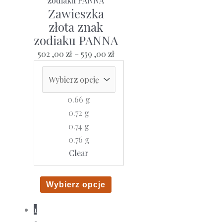
wariantów.
Zawieszka
Opcje
złota znak
można
zodiaku PANNA
wybrać
Zakres
502 ,00
zł
–
559 ,00
zł
na
cen:
stronie
od
produktu
502
0.66 g
,00 zł
0.72 g
do
0.74 g
559
0.76 g
,00 zł
Clear
Ten
Wybierz opcje
produkt
1
ma