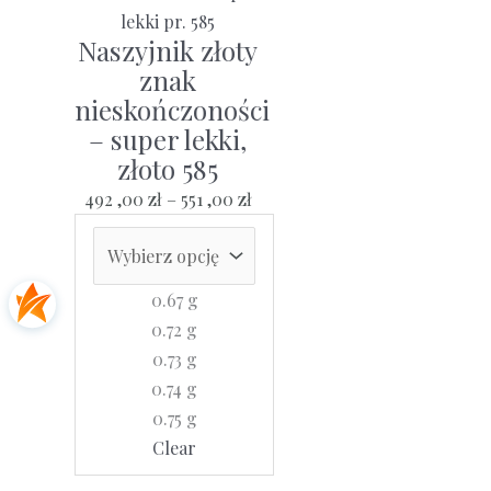
wariantów.
Opcje
Naszyjnik złoty
można
znak
wybrać
nieskończoności
na
– super lekki,
stronie
złoto 585
produktu
Zakres
492 ,00
zł
–
551 ,00
zł
cen:
od
492
0.67 g
,00 zł
0.72 g
do
0.73 g
551
0.74 g
,00 zł
0.75 g
Clear