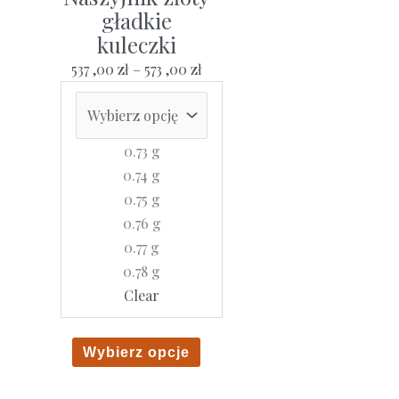
Opcje
gładkie
można
kuleczki
wybrać
Zakres
537 ,00
zł
–
573 ,00
zł
na
cen:
stronie
od
produktu
537
0.73 g
,00 zł
0.74 g
do
0.75 g
573
0.76 g
,00 zł
0.77 g
0.78 g
Clear
Ten
Wybierz opcje
produkt
ma