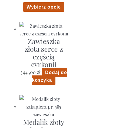
Ten
Wybierz opcje
produkt
ma
wiele
wariantów.
Zawieszka
Opcje
złota serce z
można
częścią
wybrać
cyrkonii
na
544 ,00
zł
Dodaj do
stronie
koszyka
produktu
Medalik złoty