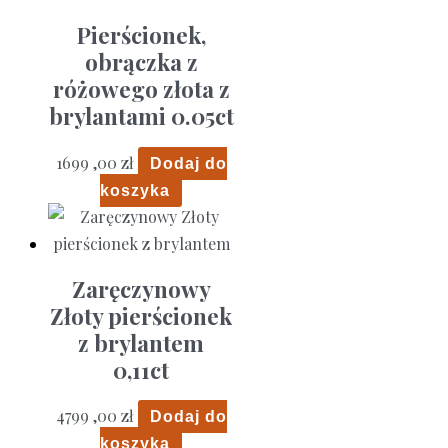
Pierścionek,
obrączka z
różowego złota z
brylantami 0.05ct
1699 ,00
zł
Dodaj do
koszyka
Zaręczynowy
Złoty pierścionek
z brylantem
0,11ct
4799 ,00
zł
Dodaj do
koszyka