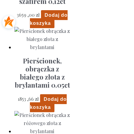
szafirem 0,12ct
3659 ,00
zł
Dodaj do
koszyka
Pierścionek,
obrączka z
białego złota z
brylantami 0.05ct
1853 ,66
zł
Dodaj do
koszyka