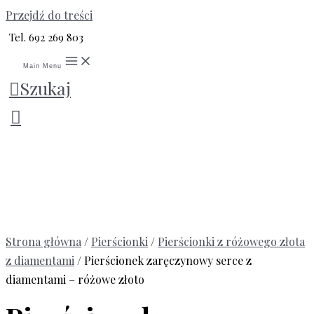
Przejdź do treści
Tel. 692 269 803
Main Menu
Szukaj
Strona główna
/
Pierścionki
/
Pierścionki z różowego złota
z diamentami
/ Pierścionek zaręczynowy serce z
diamentami – różowe złoto