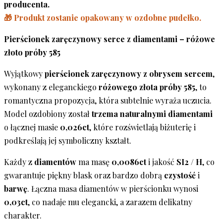
producenta.
🎁 Produkt zostanie opakowany w ozdobne pudełko.
Pierścionek zaręczynowy serce z diamentami – różowe
złoto próby 585
Wyjątkowy
pierścionek zaręczynowy
z obrysem
sercem
,
wykonany z eleganckiego
różowego złota próby 585
, to
romantyczna propozycja, która subtelnie wyraża uczucia.
Model ozdobiony został
trzema naturalnymi diamentami
o łącznej masie
0,026ct
, które rozświetlają biżuterię i
podkreślają jej symboliczny kształt.
Każdy z
diamentów
ma masę
0,0086ct
i jakość
SI2 / H
, co
gwarantuje piękny blask oraz bardzo dobrą
czystość
i
barwę
. Łączna masa diamentów w pierścionku wynosi
0,03ct
, co nadaje mu elegancki, a zarazem delikatny
charakter.