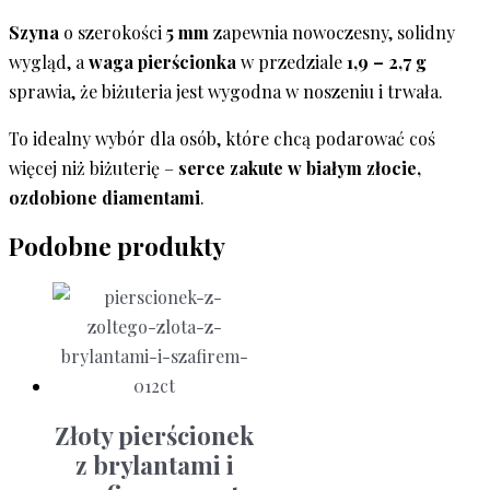
Szyna
o szerokości
5 mm
zapewnia nowoczesny, solidny
wygląd, a
waga pierścionka
w przedziale
1,9 – 2,7 g
sprawia, że biżuteria jest wygodna w noszeniu i trwała.
To idealny wybór dla osób, które chcą podarować coś
więcej niż biżuterię –
serce zakute w białym złocie,
ozdobione diamentami
.
Podobne produkty
Złoty pierścionek
z brylantami i