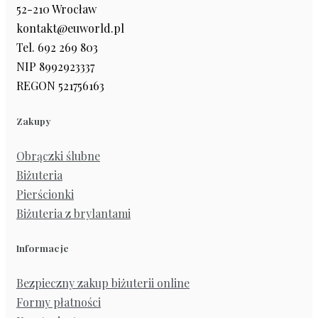
52-210 Wrocław
kontakt@euworld.pl
Tel. 692 269 803
NIP 8992923337
REGON 521756163
Zakupy
Obrączki ślubne
Biżuteria
Pierścionki
Biżuteria z brylantami
Informacje
Bezpieczny zakup biżuterii online
Formy płatności