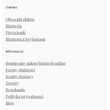
Zakupy
Obrączki ślubne
Biżuteria
Pierścionki
Biżuteria z brylantami
Informacje
Bezpieczny zakup biżuterii online
Formy płatności
Koszty dostawy
Zwroty
Regulamin
Polityka prywatności
Blog