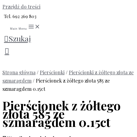
Przejdź do treści
Tel. 692 269 803
Main Menu
Szukaj
Strona główna
/
Pierścionki
/
Pierścionki z żółtego złota ze
szmaragdem
/ Pierścionek z żółtego złota 585 ze
szmaragdem 0.15ct
Pierścionek z żółtego
złota 585 ze
szmaragdem 0.15ct