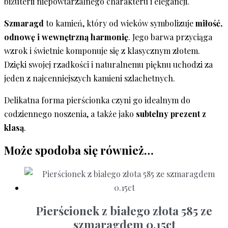
biżuterii niepowtarzalnego charakteru i elegancji.
Szmaragd
to kamień, który od wieków symbolizuje
miłość,
odnowę i wewnętrzną harmonię
. Jego barwa przyciąga
wzrok i świetnie komponuje się z klasycznym złotem.
Dzięki swojej rzadkości i naturalnemu pięknu uchodzi za
jeden z najcenniejszych kamieni szlachetnych.
Delikatna forma pierścionka czyni go idealnym do
codziennego noszenia, a także jako
subtelny prezent z
klasą
.
Może spodoba się również…
Pierścionek z białego złota 585 ze
szmaragdem 0.15ct