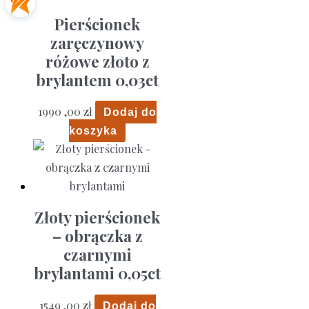
Pierścionek
zaręczynowy
różowe złoto z
brylantem 0,03ct
1990 ,00
zł
Dodaj do
koszyka
Złoty pierścionek
– obrączka z
czarnymi
brylantami 0,05ct
1549 ,00
zł
Dodaj do