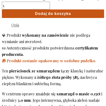
Dodaj do koszyka
Opis
💎 Produkt
wykonany na zamówienie
nie podlega
wymianie ani zwrotowi.
📜 Autentyczność produktu potwierdzona
certyfikatem
producenta.
🎁 Produkt zostanie opakowany w ozdobne pudełko.
Ten
pierścionek ze szmaragdem
łączy klasykę i naturalne
piękno. Wykonany z
żółtego złota próby 585
, zachwyca
ciepłym blaskiem i subtelną formą.
W centrum oprawy znajduje się
szmaragd o masie 0.15ct
i
średnicy
3.0 mm
. Jego intensywna, głęboka zieleń nadaje