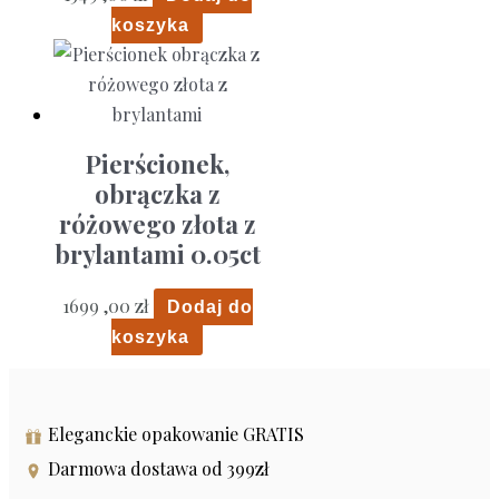
koszyka
Pierścionek,
obrączka z
różowego złota z
brylantami 0.05ct
1699 ,00
zł
Dodaj do
koszyka
Eleganckie opakowanie GRATIS
Darmowa dostawa od 399zł