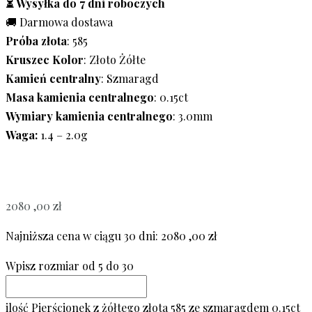
⏳ Wysyłka do 7 dni roboczych
🚚 Darmowa dostawa
Próba złota
: 585
Kruszec Kolor
: Złoto Żółte
Kamień centralny
: Szmaragd
Masa kamienia centralnego
: 0.15ct
Wymiary kamienia centralnego
: 3.0mm
Waga:
1.4 – 2.0g
2080 ,00
zł
Najniższa cena w ciągu 30 dni:
2080 ,00
zł
Wpisz rozmiar od 5 do 30
ilość Pierścionek z żółtego złota 585 ze szmaragdem 0.15ct