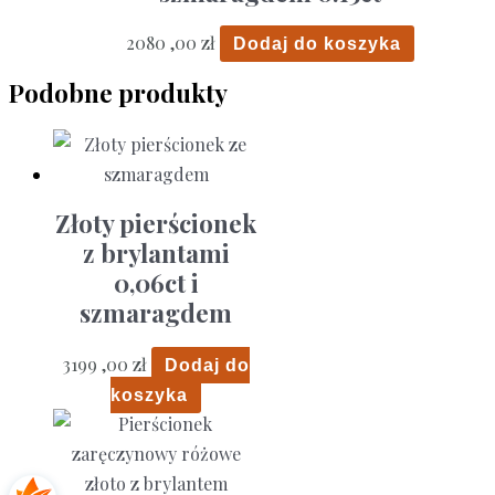
2080 ,00
zł
Dodaj do koszyka
Podobne produkty
Złoty pierścionek
z brylantami
0,06ct i
szmaragdem
3199 ,00
zł
Dodaj do
koszyka