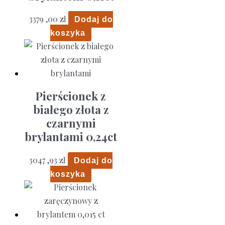
3379 ,00
zł
Dodaj do
koszyka
Pierścionek z
białego złota z
czarnymi
brylantami 0,24ct
3047 ,93
zł
Dodaj do
koszyka