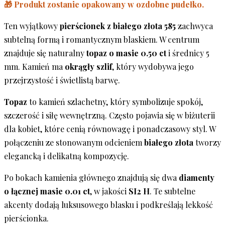
🎁 Produkt zostanie opakowany w ozdobne pudełko.
Ten wyjątkowy
pierścionek z białego złota 585
zachwyca
subtelną formą i romantycznym blaskiem. W centrum
znajduje się naturalny
topaz o masie 0.50 ct
i średnicy 5
mm. Kamień ma
okrągły szlif
, który wydobywa jego
przejrzystość i świetlistą barwę.
Topaz
to kamień szlachetny, który symbolizuje spokój,
szczerość i siłę wewnętrzną. Często pojawia się w biżuterii
dla kobiet, które cenią równowagę i ponadczasowy styl. W
połączeniu ze stonowanym odcieniem
białego złota
tworzy
elegancką i delikatną kompozycję.
Po bokach kamienia głównego znajdują się dwa
diamenty
o łącznej masie 0.01 ct
, w jakości
SI2 H
. Te subtelne
akcenty dodają luksusowego blasku i podkreślają lekkość
pierścionka.