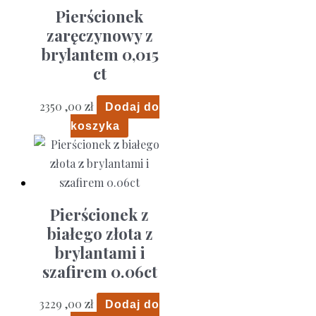
Pierścionek
zaręczynowy z
brylantem 0,015
ct
2350 ,00
zł
Dodaj do
koszyka
Pierścionek z
białego złota z
brylantami i
szafirem 0.06ct
3229 ,00
zł
Dodaj do