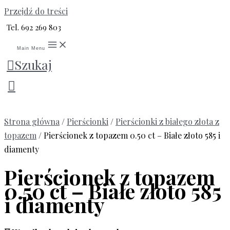
Przejdź do treści
Tel. 692 269 803
Main Menu
Szukaj
Strona główna
/
Pierścionki
/
Pierścionki z białego złota z
topazem
/ Pierścionek z topazem 0.50 ct – Białe złoto 585 i
diamenty
Pierścionek z topazem
0.50 ct – Białe złoto 585
i diamenty