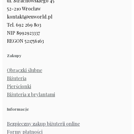
ul. Strachowskiego 45
52-210 Wrocław
kontakt@euworld.pl
Tel. 692 269 803
NIP 8992923337
REGON 521756163
Zakupy
Obrączki ślubne
Biżuteria
Pierścionki
Biżuteria z brylantami
Informacje
Bezpieczny zakup biżuterii online
Formy płatności