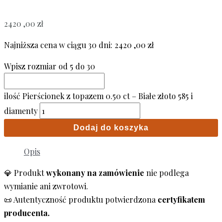
2420 ,00
zł
Najniższa cena w ciągu 30 dni:
2420 ,00
zł
Wpisz rozmiar od 5 do 30
ilość Pierścionek z topazem 0.50 ct – Białe złoto 585 i
diamenty
Dodaj do koszyka
Opis
💎 Produkt
wykonany na zamówienie
nie podlega
wymianie ani zwrotowi.
📜 Autentyczność produktu potwierdzona
certyfikatem
producenta.