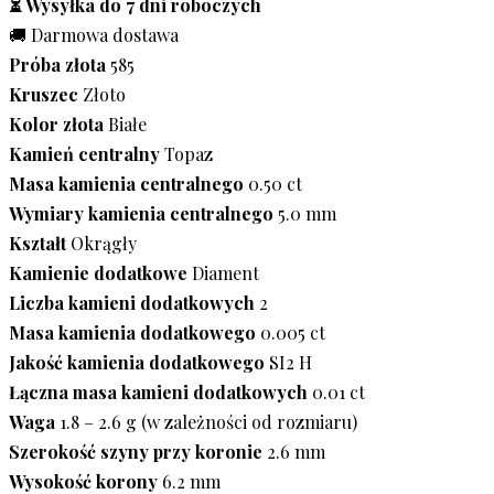
⏳ Wysyłka do 7 dni roboczych
🚚 Darmowa dostawa
Próba złota
585
Kruszec
Złoto
Kolor złota
Białe
Kamień centralny
Topaz
Masa kamienia centralnego
0.50 ct
Wymiary kamienia centralnego
5.0 mm
Kształt
Okrągły
Kamienie dodatkowe
Diament
Liczba kamieni dodatkowych
2
Masa kamienia dodatkowego
0.005 ct
Jakość kamienia dodatkowego
SI2 H
Łączna masa kamieni dodatkowych
0.01 ct
Waga
1.8 – 2.6 g (w zależności od rozmiaru)
Szerokość szyny przy koronie
2.6 mm
Wysokość korony
6.2 mm