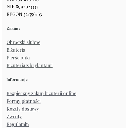
NIP 8992923337
REGON 521756163
Zakupy
Obrączki ślubne
Biżuteria
Pierścionki
Biżuteria z brylantami
Informacje
Bezpieczny zakup biżuterii online
Formy płatności
Koszty dostawy
Zwroty
Regulamin