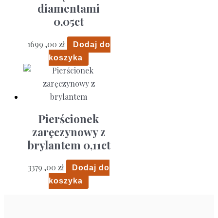
diamentami
0,05ct
1699 ,00
zł
Dodaj do
koszyka
Pierścionek
zaręczynowy z
brylantem 0,11ct
3379 ,00
zł
Dodaj do
koszyka