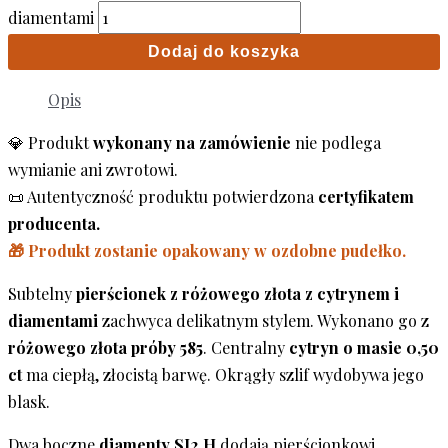
diamentami
Dodaj do koszyka
Opis
💎 Produkt
wykonany na zamówienie
nie podlega
wymianie ani zwrotowi.
📜 Autentyczność produktu potwierdzona
certyfikatem
producenta.
🎁 Produkt zostanie opakowany w ozdobne pudełko.
Subtelny
pierścionek z różowego złota z cytrynem i
diamentami
zachwyca delikatnym stylem. Wykonano go z
różowego złota próby 585
. Centralny
cytryn o masie 0,50
ct
ma ciepłą, złocistą barwę. Okrągły szlif wydobywa jego
blask.
Dwa boczne
diamenty SI2 H
dodają pierścionkowi