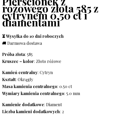
Pierścionek z
różowego złota 585 z
cytrynem 0,50 ct i
diamentami
⏳ Wysyłka do 10 dni roboczych
🚚 Darmowa dostawa
Próba złota
: 585
Kruszec – kolor
: Złoto różowe
Kamień centralny
: Cytryn
Kształt
: Okrągły
Masa kamienia centralnego
: 0.50 ct
Wymiary kamienia centralnego
: 5.0 mm
Kamienie dodatkowe
: Diament
Liczba kamieni dodatkowych
: 2