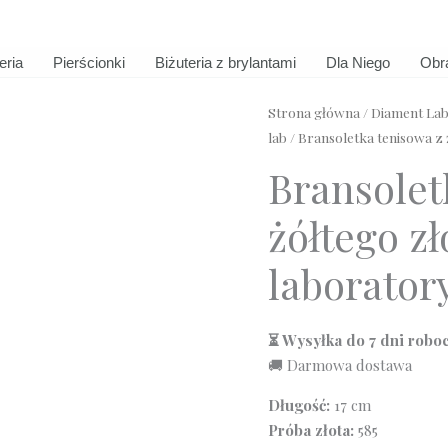
eria
Pierścionki
Biżuteria z brylantami
Dla Niego
Obr
Strona główna
/
Diament Lab
lab
/ Bransoletka tenisowa z 
Bransolet
żółtego z
laboratory
⏳ Wysyłka do 7 dni robo
🚚 Darmowa dostawa
Długość:
17 cm
Próba złota:
585