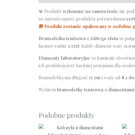
💎 Produkt
wykonany na zamówienie
nie pod
📜 Autentyczność produktu potwierdzona
cer
🎁 Produkt zostanie opakowany w ozdobne 
Bransoletka tenisowa
z
żółtego złota
to połąc
łącznej wadze
1.77ct
. Każdy diament waży
0.03
Diamenty laboratoryjne
to kamienie stworzon
ich produkcja jest bardziej przyjazna dla środo
Bransoletka ma długość
17 cm
i waży od
8.1 do
Wybierz
bransoletkę tenisową
z
diamentami 
Podobne produkty