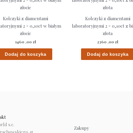
Kolczyki z diamentami
Kolczyki z diamentami
atoryjnymi 2 × 0,10ct w białym
laboratoryjnymi 2 × 0,10ct z b
złocie
złota
1460 ,00
zł
2360 ,00
zł
Dodaj do koszyka
Dodaj do koszyka
akt
ld s.c.
Zakupy
trachowskiego 45