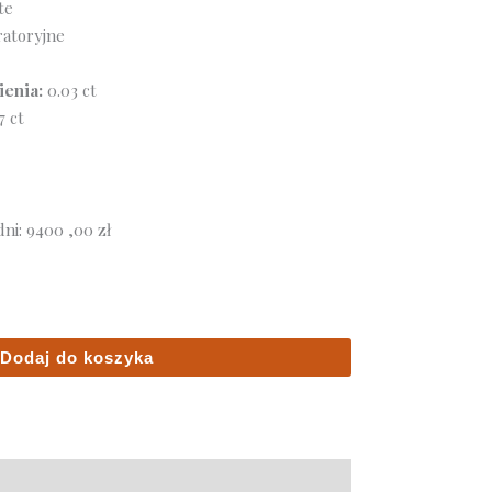
te
atoryjne
enia:
0.03 ct
7 ct
dni:
9400 ,00
zł
Dodaj do koszyka