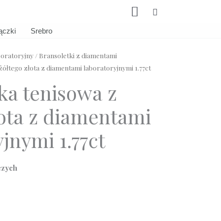
Szukaj
ączki
Srebro
oratoryjny
/
Bransoletki z diamentami
żółtego złota z diamentami laboratoryjnymi 1.77ct
ka tenisowa z
łota z diamentami
jnymi 1.77ct
czych