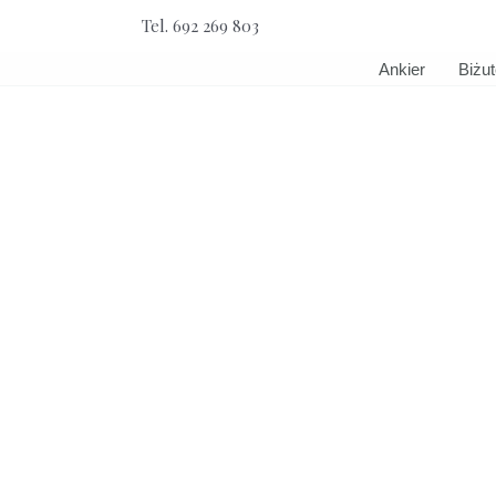
Przejdź
Tel. 692 269 803
do
treści
Ankier
Biżut