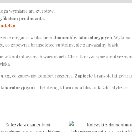
laboratoryjnymi
lega wymianie ani zwrotowi.
1.77ct
tyfikatem producenta.
pudełko.
zenie elegancji z blaskiem
diamentów laboratoryjnych
. Wykona
ct
, co zapewnia bransoletce subtelny, ale zauważalny blask.
e w kontrolowanych warunkach. Charakteryzują się identycznymi 
wiska.
 9.3g
, co zapewnia komfort noszenia.
Zapięcie
bransoletki gwaran
laboratoryjnymi
– biżuterię, która doda blasku każdej stylizacji.