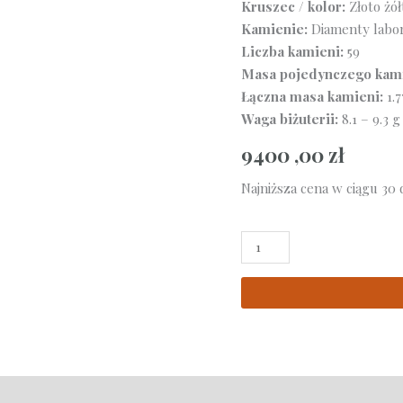
Kruszec / kolor:
Złoto żół
Kamienie:
Diamenty labor
Liczba kamieni:
59
Masa pojedynczego kami
Łączna masa kamieni:
1.7
Waga biżuterii:
8.1 – 9.3 g
9400 ,00
zł
Najniższa cena w ciągu 30 
ilość
Bransoletka
tenisowa
z
żółtego
złota
z
diamentami