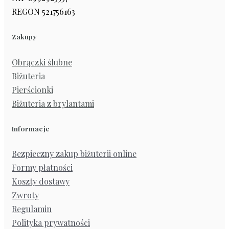
REGON 521756163
Zakupy
Obrączki ślubne
Biżuteria
Pierścionki
Biżuteria z brylantami
Informacje
Bezpieczny zakup biżuterii online
Formy płatności
Koszty dostawy
Zwroty
Regulamin
Polityka prywatności