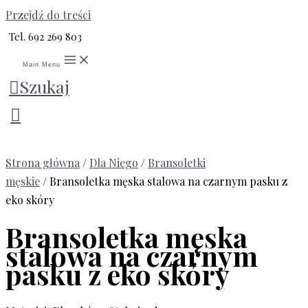
Przejdź do treści
Tel. 692 269 803
Main Menu
Szukaj
Strona główna
/
Dla Niego
/
Bransoletki
męskie
/ Bransoletka męska stalowa na czarnym pasku z
eko skóry
Bransoletka męska
stalowa na czarnym
pasku z eko skóry