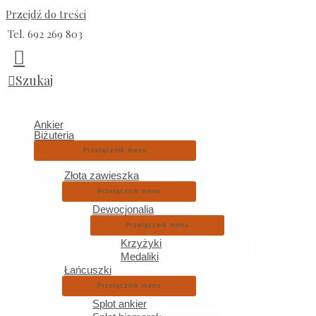
Przejdź do treści
Tel. 692 269 803
Kolekcja ozdobna
Szukaj
Ankier
Wyświetlanie 1–16 z 19 wyników
Posortowane według najnowszy
Biżuteria
Przełącznik menu
Złota zawieszka
Przełącznik menu
Dewocjonalia
Przełącznik menu
Zło
Krzyżyki
Medaliki
Łańcuszki
Przełącznik menu
Splot ankier