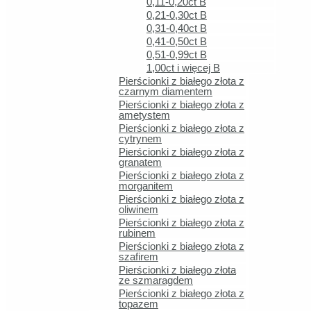
0,11-0,20ct B
0,21-0,30ct B
Zł
0,31-0,40ct B
0,41-0,50ct B
0,51-0,99ct B
1,00ct i więcej B
Pierścionki z białego złota z
czarnym diamentem
Pierścionki z białego złota z
Zł
ametystem
Pierścionki z białego złota z
cytrynem
Pierścionki z białego złota z
granatem
1
Pierścionki z białego złota z
morganitem
2
Pierścionki z białego złota z
→
oliwinem
Pierścionki z białego złota z
rubinem
Pierścionki z białego złota z
Eleganckie opakowanie GRATIS
szafirem
Darmowa dostawa od 399zł
Pierścionki z białego złota
ze szmaragdem
Pierścionki z białego złota z
Szybka i bezpieczna wysyłka InPost i DPD
topazem