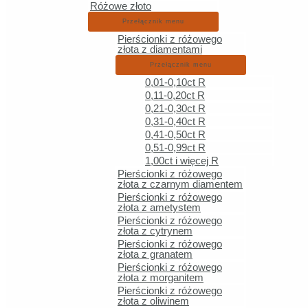
Różowe złoto
Bezpieczne płatności online Blik, Google Pa
Przełącznik menu
5.0 / 5 – opinie klientów
Pierścionki z różowego
złota z diamentami
2× laureat Gazety Wrocławskiej
Przełącznik menu
0,01-0,10ct R
Kontakt
0,11-0,20ct R
0,21-0,30ct R
Euworld s.c.
0,31-0,40ct R
0,41-0,50ct R
ul. Strachowskiego 45
0,51-0,99ct R
52-210 Wrocław
1,00ct i więcej R
kontakt@euworld.pl
Pierścionki z różowego
złota z czarnym diamentem
Tel. 692 269 803
Pierścionki z różowego
NIP 8992923337
złota z ametystem
Pierścionki z różowego
REGON 521756163
złota z cytrynem
Pierścionki z różowego
złota z granatem
Zakupy
Pierścionki z różowego
złota z morganitem
Obrączki ślubne
Pierścionki z różowego
złota z oliwinem
Biżuteria