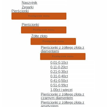
Naszyjnik
Zł
Zegarki
Pierścionki
Przełącznik menu
Pierścionki
Zło
Przełącznik menu
Żółte złoto
Przełącznik menu
Pierścionki z żółtego złota z
diamentami
Przełącznik menu
Zło
0,01-0,10ct
0,11-0,20ct
0,21-0,30ct
0,31-0,40ct
0,41-0,50ct
0,51-0,99ct
Zło
1,00ct i więcej
Pierścionki z żółtego złota z
czarnym diamentem
Pierścionki z żółtego złota z
ametystem