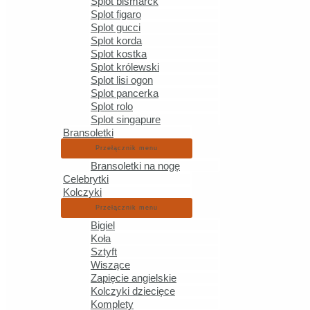
Złot
Splot bismarck
Splot figaro
Splot gucci
Splot korda
Splot kostka
Splot królewski
Zło
Splot lisi ogon
Splot pancerka
Splot rolo
Splot singapure
Bransoletki
Przełącznik menu
Zło
Bransoletki na nogę
Celebrytki
Kolczyki
Przełącznik menu
Bigiel
Zło
Koła
Sztyft
Wiszące
Zapięcie angielskie
Kolczyki dziecięce
Komplety