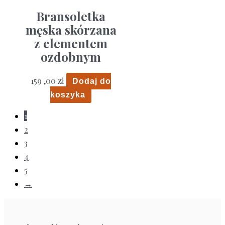
Bransoletka
męska skórzana
z elementem
ozdobnym
159 ,00
zł
Dodaj do
koszyka
1
2
3
4
5
→