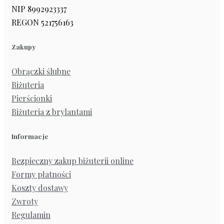
NIP 8992923337
REGON 521756163
Zakupy
Obrączki ślubne
Biżuteria
Pierścionki
Biżuteria z brylantami
Informacje
Bezpieczny zakup biżuterii online
Formy płatności
Koszty dostawy
Zwroty
Regulamin