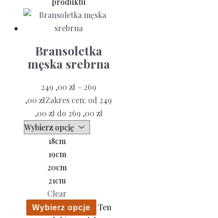
produktu
Bransoletka
męska srebrna
249 ,00
zł
–
269
,00
zł
Zakres cen: od 249
,00 zł do 269 ,00 zł
18cm
19cm
20cm
21cm
Clear
Ten
Wybierz opcje