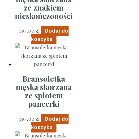
ze znakiem
nieskończoności
139 ,00
zł
Dodaj do
koszyka
Bransoletka
męska skórzana
ze splotem
pancerki
159 ,00
zł
Dodaj do
koszyka