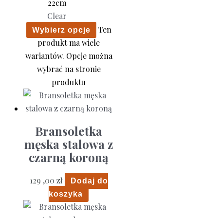
22cm
Clear
Ten
Wybierz opcje
produkt ma wiele
wariantów. Opcje można
wybrać na stronie
produktu
Bransoletka
męska stalowa z
czarną koroną
129 ,00
zł
Dodaj do
koszyka