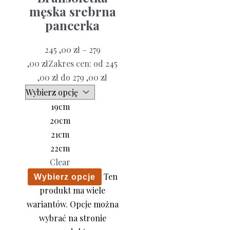
męska srebrna
pancerka
245 ,00
zł
–
279
,00
zł
Zakres cen: od 245
,00 zł do 279 ,00 zł
19cm
20cm
21cm
22cm
Clear
Ten
Wybierz opcje
produkt ma wiele
wariantów. Opcje można
wybrać na stronie