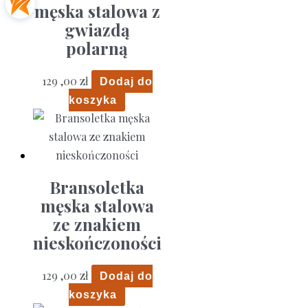
męska stalowa z
gwiazdą
polarną
129 ,00
zł
Dodaj do
koszyka
Bransoletka
męska stalowa
ze znakiem
nieskończoności
129 ,00
zł
Dodaj do
koszyka